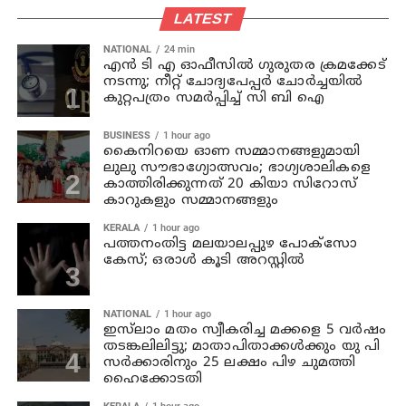
LATEST
NATIONAL
24 min
എന്‍ ടി എ ഓഫീസില്‍ ഗുരുതര ക്രമക്കേട്
നടന്നു; നീറ്റ് ചോദ്യപേപ്പര്‍ ചോര്‍ച്ചയില്‍
കുറ്റപത്രം സമര്‍പ്പിച്ച് സി ബി ഐ
BUSINESS
1 hour ago
കൈനിറയെ ഓണ സമ്മാനങ്ങളുമായി
ലുലു സൗഭാ​ഗ്യോത്സവം; ഭാ​ഗ്യശാലികളെ
കാത്തിരിക്കുന്നത് 20 കിയാ സിറോസ്
കാറുകളും സമ്മാനങ്ങളും
KERALA
1 hour ago
പത്തനംതിട്ട മലയാലപ്പുഴ പോക്സോ
കേസ്; ഒരാള്‍ കൂടി അറസ്റ്റില്‍
NATIONAL
1 hour ago
ഇസ്‍ലാം മതം സ്വീകരിച്ച മക്കളെ 5 വർഷം
തടങ്കലിലിട്ടു; മാതാപിതാക്കൾക്കും യു പി
സർക്കാരിനും 25 ലക്ഷം പിഴ ചുമത്തി
ഹൈക്കോടതി