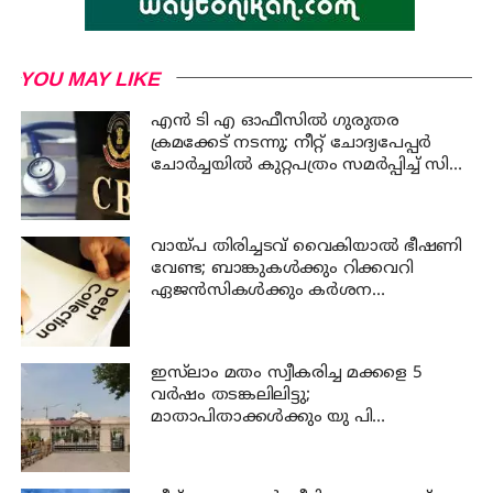
YOU MAY LIKE
എന്‍ ടി എ ഓഫീസില്‍ ഗുരുതര
ക്രമക്കേട് നടന്നു; നീറ്റ് ചോദ്യപേപ്പര്‍
ചോര്‍ച്ചയില്‍ കുറ്റപത്രം സമര്‍പ്പിച്ച് സി
ബി ഐ
വായ്പ തിരിച്ചടവ് വൈകിയാൽ ഭീഷണി
വേണ്ട; ബാങ്കുകൾക്കും റിക്കവറി
ഏജൻസികൾക്കും കർശന
നിയന്ത്രണങ്ങളുമായി ആർ ബി ഐ
ഇസ്‍ലാം മതം സ്വീകരിച്ച മക്കളെ 5
വർഷം തടങ്കലിലിട്ടു;
മാതാപിതാക്കൾക്കും യു പി
സർക്കാരിനും 25 ലക്ഷം പിഴ ചുമത്തി
ഹൈക്കോടതി