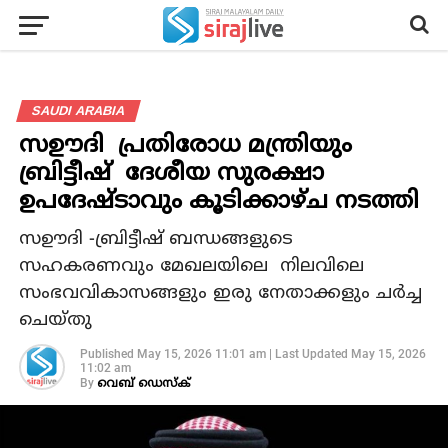
SAUDI ARABIA
സഊദി പ്രതിരോധ മന്ത്രിയും
ബ്രിട്ടീഷ് ദേശീയ സുരക്ഷാ
ഉപദേഷ്ടാവും കൂടിക്കാഴ്ച നടത്തി
സഊദി -ബ്രിട്ടീഷ് ബന്ധങ്ങളുടെ
സഹകരണവും മേഖലയിലെ നിലവിലെ
സംഭവവികാസങ്ങളും ഇരു നേതാക്കളും ചർച്ച
ചെയ്തു
Published
May 15, 2026 11:01 am
|
Last Updated
May 15, 2026
11:02 am
By
വെബ് ഡെസ്‌ക്