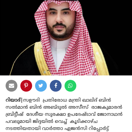
റിയാദ്|
സഊദി പ്രതിരോധ മന്ത്രി ഖാലിദ് ബിൻ
സൽമാൻ ബിൻ അബ്ദുൽ അസീസ് രാജകുമാരൻ
ബ്രിട്ടീഷ് ദേശീയ സുരക്ഷാ ഉപദേഷ്ടാവ് ജോനാഥൻ
പവലുമായി ജിദ്ദയിൽ വെച്ച് കൂടിക്കാഴ്ച
നടത്തിയതായി വാർത്താ ഏജൻസി റിപ്പോർട്ട്