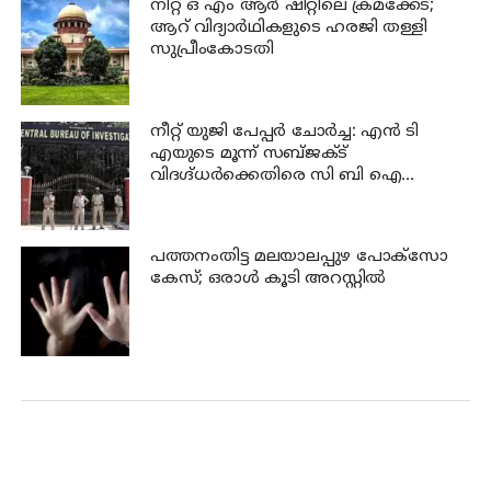
നീറ്റ് ഒ എം ആര്‍ ഷീറ്റിലെ ക്രമക്കേട്;
ആറ് വിദ്യാര്‍ഥികളുടെ ഹരജി തള്ളി
സുപ്രീംകോടതി
നീറ്റ് യുജി പേപ്പർ ചോർച്ച: എൻ ടി
എയുടെ മൂന്ന് സബ്ജക്ട്
വിദഗ്ദ്ധർക്കെതിരെ സി ബി ഐ
കുറ്റപത്രം; ജീവപര്യന്തം വരെ
തടവുശിക്ഷ ലഭിച്ചേക്കാം
പത്തനംതിട്ട മലയാലപ്പുഴ പോക്സോ
കേസ്; ഒരാള്‍ കൂടി അറസ്റ്റില്‍