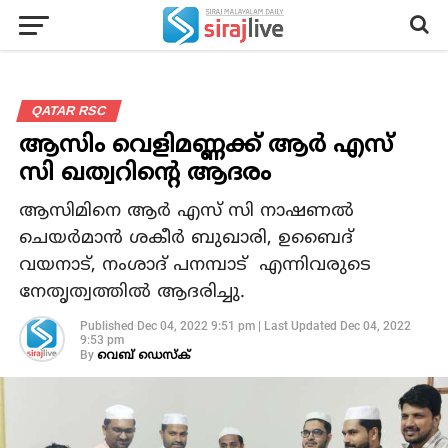
QATAR RSC
ആസിം വെളിമണ്ണക്ക് ആർ എസ്
സി ഖത്വറിന്റെ ആദരം
ആസിമിനെ ആർ എസ് സി നാഷണൽ
ചെയർമാൻ ശകീർ ബുഖാരി, ഉബൈദ്
വയനാട്, നംശാദ് പനമ്പാട് എന്നിവരുടെ
നേതൃത്വത്തിൽ ആദരിച്ചു.
Published
Dec 04, 2022 9:51 pm
|
Last Updated
Dec 04, 2022
9:53 pm
By
വെബ് ഡെസ്‌ക്