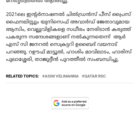
നേതൃത്വത്തിൽ ആദരിച്ചു.
2021ലെ ഇന്റർനാഷനൽ ചിൽഡ്രൻസ് പീസ് പ്രൈസ്
ഫൈനലിസ്റ്റും യുനിസെഫ് അവാർഡ് ജേതാവുമായ
ആസിം, വെല്ലുവിളികളെ സധീരം നേരിടാൻ കരുത്ത്
പകരുന്ന സന്ദേശങ്ങളാണ് നൽകുന്നതെന്ന് ആർ
എസ് സി ജനറൽ സെക്രട്ടറി ഉബൈദ് വയനാട്
പറഞ്ഞു. റഊഫ് മാട്ടൂൽ, ഹാശിം മാവിലാടം, ഹാരിസ്
പുലാശ്ശേരി, താജുദ്ദീൻ പുറത്തീൽ സംബന്ധിച്ചു.
RELATED TOPICS:
ASIM VELIMANNA
QATAR RSC