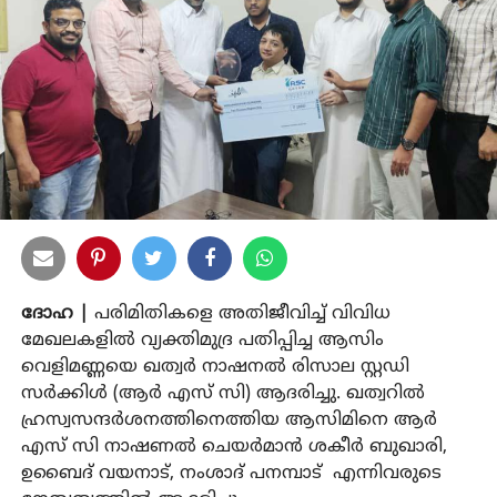
ദോഹ |
പരിമിതികളെ അതിജീവിച്ച് വിവിധ
മേഖലകളിൽ വ്യക്തിമുദ്ര പതിപ്പിച്ച ആസിം
വെളിമണ്ണയെ ഖത്വർ നാഷനൽ രിസാല സ്റ്റഡി
സർക്കിൾ (ആർ എസ് സി) ആദരിച്ചു. ഖത്വറിൽ
ഹ്രസ്വസന്ദർശനത്തിനെത്തിയ ആസിമിനെ ആർ
എസ് സി നാഷണൽ ചെയർമാൻ ശകീർ ബുഖാരി,
ഉബൈദ് വയനാട്, നംശാദ് പനമ്പാട് എന്നിവരുടെ