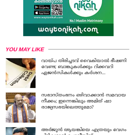
YOU MAY LIKE
വായ്പ തിരിച്ചടവ് വൈകിയാൽ ഭീഷണി
വേണ്ട; ബാങ്കുകൾക്കും റിക്കവറി
ഏജൻസികൾക്കും കർശന
നിയന്ത്രണങ്ങളുമായി ആർ ബി ഐ
സഭാസ്തംഭനം ഒഴിവാക്കാൻ സമവായ
നീക്കം; ഇന്നെങ്കിലും അമിത് ഷാ
രാജ്യസഭയിലെത്തുമോ?
അര്‍ജുന്‍ ആയങ്കിയെ എത്രയും വേഗം