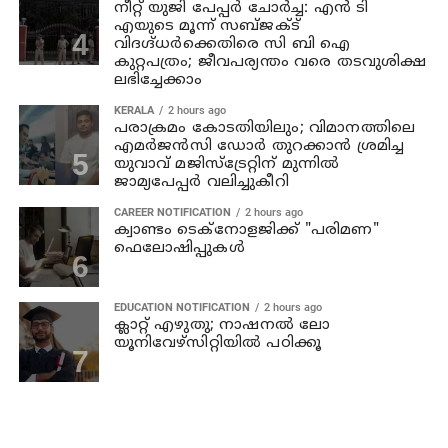
നീറ്റ് യുജി പേപ്പർ ചോർച്ച: എൻ ടി
എയുടെ മൂന്ന് സബ്ജക്ട്
വിദഗ്ദ്ധർക്കെതിരെ സി ബി ഐ
കുറ്റപത്രം; ജീവപര്യന്തം വരെ തടവുശിക്ഷ
ലഭിച്ചേക്കാം
KERALA
2 hours ago
പരാക്രമം കോടതിയിലും; വിമാനത്തിലെ
എമര്‍ജന്‍സി ഡോര്‍ തുറക്കാന്‍ ശ്രമിച്ച
യുവാവ് മജിസ്ട്രേറ്റിന് മുന്നില്‍
ജാമ്യപേപ്പര്‍ വലിച്ചുകീറി
CAREER NOTIFICATION
2 hours ago
ക്വാണ്ടം ടെക്‌നോളജിക്ക് "പരിമണ"
ഫെലോഷിപ്പുകൾ
EDUCATION NOTIFICATION
2 hours ago
ക്ലാറ്റ് എഴുതു; നാഷനൽ ലോ
യൂനിവേഴ്‌സിറ്റിയിൽ പഠിക്കൂ