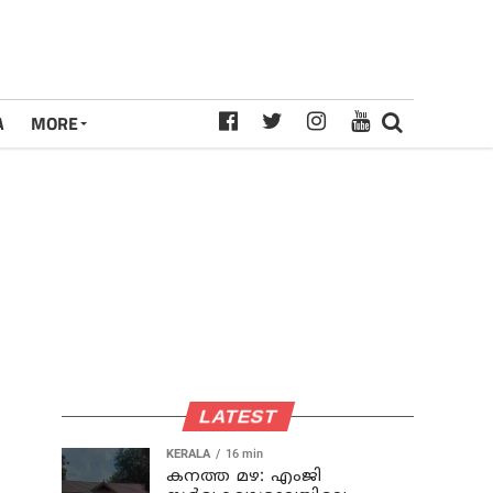
A
MORE
LATEST
KERALA
16 min
കനത്ത മഴ: എംജി