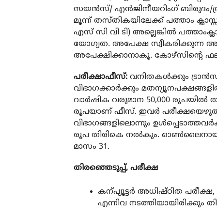
സയൻസ്/ എൻജിനീയറിംഗ് ബിരുദം/ത്ര
മൂന്ന് തസ്തികയിലേക്ക് പത്താം ക്ലാസ
എസ് സി വി ടി) അല്ലെങ്കിൽ പത്താംക്ലാ
യോഗ്യത. അപേക്ഷ സ്വീകരിക്കുന്ന
അപേക്ഷിക്കാനാകൂ. കോഴ്സിന്റെ ഫല
പരീക്ഷാഫീസ്:
വനിതകൾക്കും ട്രാൻസ
വിഭാഗക്കാർക്കും മതന്യൂനപക്ഷങ്ങളിൽപ
വാർഷിക വരുമാന 50,000 രൂപയിൽ താ
രൂപയാണ് ഫീസ്. ഇവർ പരീക്ഷയെഴ
വിഭാഗങ്ങളിലൊന്നും ഉൾപ്പെടാത്തവർ
രൂപ തിരികെ നൽകും. ഓൺലൈനായാ
മാസം 31.
തിരഞ്ഞെടുപ്പ്, പരീക്ഷ
കന്പ്യൂട്ടർ അധിഷ്ഠിത പരീക്
എന്നിവ നടത്തിയായിരിക്കും തിര