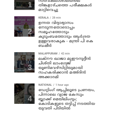
സർവകലാശാലയിലെ
തിങ്കളാഴ്ചത്തെ പരീക്ഷകൾ
മാറ്റിവെച്ചു
KERALA
28 min
ഉന്നത വിദ്യാഭ്യാസം
നേടുന്നതോടൊപ്പം
സമൂഹത്തോടും
കുടുംബത്തോടും ആര്‍ദ്രത
ഉള്ളവരാകുക - മന്ത്രി പി കെ
ബഷീര്‍
MALAPPURAM
42 min
ലക്‌നൗ ഖാജാ മുഈനുദ്ദീന്‍
ചിശ്തി ലാംഗ്വേജ്
യൂണിവേഴ്‌സിറ്റിയുമായി
സഹകരിക്കാന്‍ മഅ്ദിന്‍
അക്കാദമി
NATIONAL
1 hour ago
ഡേറ്റിംഗ് ആപ്പിലൂടെ പ്രണയം,
പിന്നാലെ വ്യാജ കേസും
ബ്ലാക്ക് മെയിലിംഗും;
കോടികളുടെ തട്ടിപ്പ് നടത്തിയ
യുവതി പിടിയിൽ