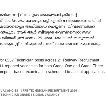
്റ് ലിങ്കിലൂടെ അക്കൗണ്ട് ക്രിയേറ്റ്
 തത്‌സമയ ഫോട്ടോ, ഒപ്പ് എന്നിവ വിജ്ഞാപനത്തിൽ
ക്ഷയോടൊപ്പം അപ്‌ലോഡ് ചെയ്യണം. വിവരങ്ങൾക്ക്
വനന്തപുരം ആർ ആർ ബിയുടെ വെബ്‌സൈറ്റ്:
www.
 തീയതി ഈ മാസം 29. അപേക്ഷയിൽ തിരുത്തൽ
െ ആഗസ്റ്റ് ഒന്ന് മുതൽ പത്ത് വരെ അവസരമുണ്ടാകും.
 for 6557 Technician posts across 21 Railway Recruitment
1 reported vacancies for both Grade One and Grade Three
computer-based examination scheduled to accept applications
B VACANCIES
RRB TECHNICIAN RECRUITMENT 2026
TECHNICIAN GRADE 1 SIGNAL VACANCY