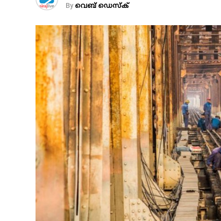
By
വെബ് ഡെസ്‌ക്