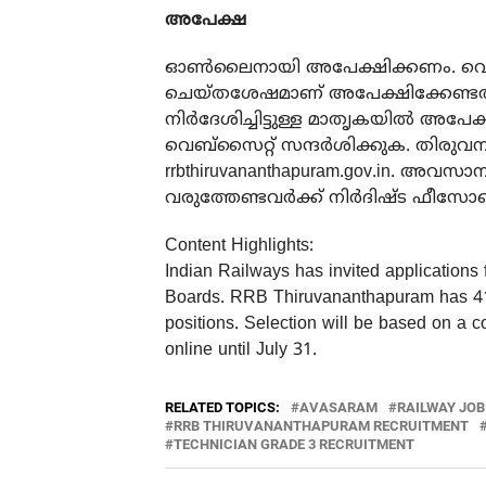
അപേക്ഷ
ഓൺലൈനായി അപേക്ഷിക്കണം. വെബ്‌സൈറ
ചെയ്തശേഷമാണ് അപേക്ഷിക്കേണ്ടത്.
നിർദേശിച്ചിട്ടുള്ള മാതൃകയിൽ അപേ
വെബ്സൈറ്റ് സന്ദർശിക്കുക. തിരു
rrbthiruvananthapuram.gov.in
. അവസാന
വരുത്തേണ്ടവർക്ക് നിർദിഷ്ട ഫീസോട
Content Highlights:
Indian Railways has invited applications
Boards. RRB Thiruvananthapuram has 41
positions. Selection will be based on a 
online until July 31.
RELATED TOPICS:
AVASARAM
RAILWAY JO
RRB THIRUVANANTHAPURAM RECRUITMENT
TECHNICIAN GRADE 3 RECRUITMENT