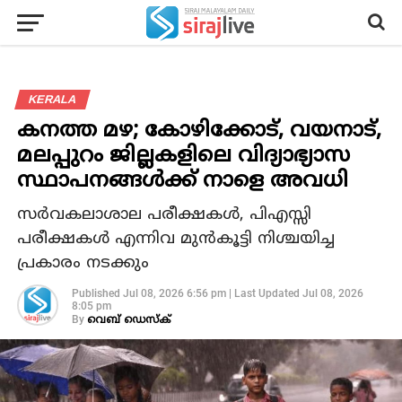
KERALA
കനത്ത മഴ; കോഴിക്കോട്, വയനാട്,
മലപ്പുറം ജില്ലകളിലെ വിദ്യാഭ്യാസ
സ്ഥാപനങ്ങൾക്ക് നാളെ അവധി
സര്‍വകലാശാല പരീക്ഷകള്‍, പിഎസ്സി
പരീക്ഷകള്‍ എന്നിവ മുന്‍കൂട്ടി നിശ്ചയിച്ച
പ്രകാരം നടക്കും
Published
Jul 08, 2026 6:56 pm
|
Last Updated
Jul 08, 2026
8:05 pm
By
വെബ് ഡെസ്‌ക്