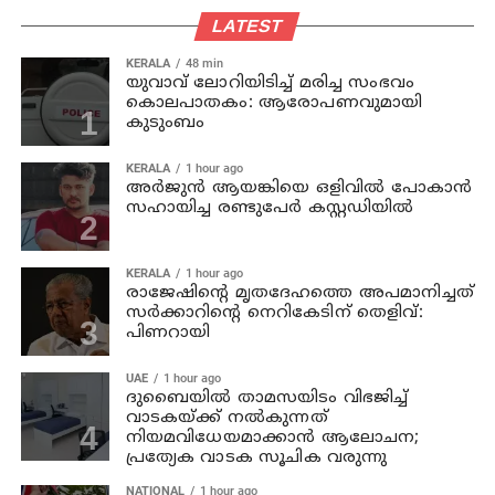
LATEST
KERALA
48 min
യുവാവ് ലോറിയിടിച്ച് മരിച്ച സംഭവം
കൊലപാതകം: ആരോപണവുമായി
കുടുംബം
KERALA
1 hour ago
അര്‍ജുന്‍ ആയങ്കിയെ ഒളിവില്‍ പോകാന്‍
സഹായിച്ച രണ്ടുപേര്‍ കസ്റ്റഡിയില്‍
KERALA
1 hour ago
രാജേഷിന്റെ മൃതദേഹത്തെ അപമാനിച്ചത്
സര്‍ക്കാറിന്റെ നെറികേടിന് തെളിവ്:
പിണറായി
UAE
1 hour ago
ദുബൈയിൽ താമസയിടം വിഭജിച്ച്
വാടകയ്ക്ക് നൽകുന്നത്
നിയമവിധേയമാക്കാൻ ആലോചന;
പ്രത്യേക വാടക സൂചിക വരുന്നു
NATIONAL
1 hour ago