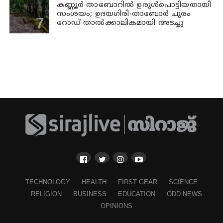
കണ്ണൂര്‍ താബോറില്‍ ഉരുള്‍പൊട്ടിയതായി
സംശയം; ഉദയഗിരി-താബോര്‍ ചുരം
റോഡ് താല്‍ക്കാലികമായി അടച്ചു
TECHNOLOGY
HEALTH
FIRST GEAR
SCIENCE
RELIGION
BUSINESS
EDUCATION
ODD NEWS
OPINIONS