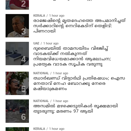
KERALA
1 hour ago
രാജേഷിന്റെ മൃതദേഹത്തെ അപമാനിച്ചത്
സര്‍ക്കാറിന്റെ നെറികേടിന് തെളിവ്:
പിണറായി
UAE
1 hour ago
ദുബൈയിൽ താമസയിടം വിഭജിച്ച്
വാടകയ്ക്ക് നൽകുന്നത്
നിയമവിധേയമാക്കാൻ ആലോചന;
പ്രത്യേക വാടക സൂചിക വരുന്നു
NATIONAL
1 hour ago
ഝാര്‍ഖണ്ഡ് വിദ്യാര്‍ഥി പ്രതിഷേധം; ഐസ
നേതാവ് നേഹ ബോറക്കു നേരെ
മഷിയാക്രമണം
NATIONAL
1 hour ago
അസമില്‍ മഴക്കെടുതികള്‍ രൂക്ഷമായി
തുടരുന്നു; മരണം 97 ആയി
KERALA
1 hour ago