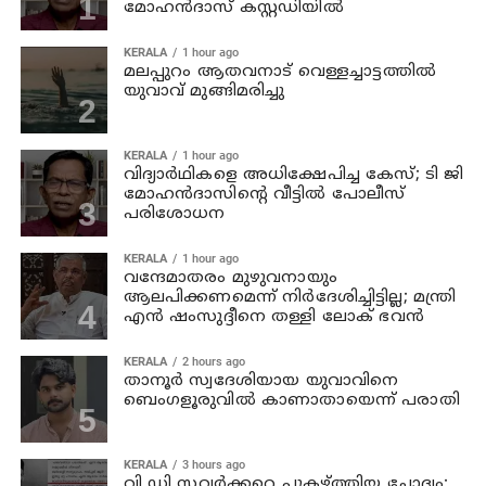
മോഹന്‍ദാസ് കസ്റ്റഡിയിൽ
KERALA
1 hour ago
മലപ്പുറം ആതവനാട് വെള്ളച്ചാട്ടത്തില്‍
യുവാവ് മുങ്ങിമരിച്ചു
KERALA
1 hour ago
വിദ്യാര്‍ഥികളെ അധിക്ഷേപിച്ച കേസ്; ടി ജി
മോഹന്‍ദാസിന്റെ വീട്ടില്‍ പോലീസ്
പരിശോധന
KERALA
1 hour ago
വന്ദേമാതരം മുഴുവനായും
ആലപിക്കണമെന്ന് നിര്‍ദേശിച്ചിട്ടില്ല; മന്ത്രി
എന്‍ ഷംസുദ്ദീനെ തള്ളി ലോക് ഭവന്‍
KERALA
2 hours ago
താനൂര്‍ സ്വദേശിയായ യുവാവിനെ
ബെംഗളൂരുവില്‍ കാണാതായെന്ന് പരാതി
KERALA
3 hours ago
വി ഡി സവര്‍ക്കറെ പുകഴ്ത്തിയ ചോദ്യം;