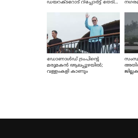
ഡയറക്ടറോട് റിപ്പോര്‍ട്ട് തേടി
നഗരമധ
വിദ്യാഭ്യാസ മന്ത്രി
കൊന്ന
ഡോണാള്‍ഡ് ട്രംപിന്റെ
സംസ്ഥ
മരുമകന്‍ ആലപ്പുഴയിൽ;
അതിശ
വള്ളംകളി കാണും
ജില്ലക