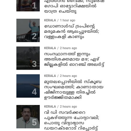
എത്താന്‍ വൈകി; സുരേഷ്
ഗോപി ഓട്ടോറിക്ഷയില്‍
യാത്ര ചെയ്തു
KERALA
1 hour ago
ഡോണാള്‍ഡ് ട്രംപിന്റെ
മരുമകന്‍ ആലപ്പുഴയിൽ;
വള്ളംകളി കാണും
KERALA
2 hours ago
സംസ്ഥാനത്ത് ഇന്നും
അതിശക്തമായ മഴ; ഏഴ്
ജില്ലകളില്‍ ഓറഞ്ച് അലര്‍ട്ട്
KERALA
2 hours ago
മുതലപ്പൊഴിയില്‍ സ്‌കൂബ
സംഘമെത്തി; കാണാതായ
ഷിജിനായുള്ള തിരച്ചില്‍
ഊര്‍ജ്ജിതമാക്കി
KERALA
2 hours ago
വി ഡി സവര്‍ക്കറെ
പുകഴ്ത്തുന്ന ചോദ്യാവലി;
പൊതു വിദ്യാഭ്യാസ
ഡയറക്ടറോട് റിപ്പോര്‍ട്ട്