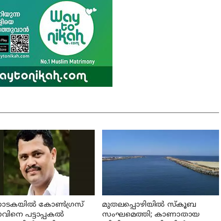
ണാടകയില്‍ കോണ്‍ഗ്രസ്
മുതലപ്പൊഴിയില്‍ സ്‌കൂബ
ിനെ പട്ടാപ്പകല്‍
സംഘമെത്തി; കാണാതായ