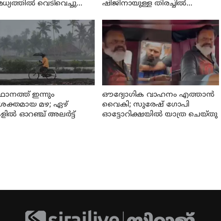
്യത്തില്‍ വെടിവെച്ചു
ഷിജിനായുള്ള തിരച്ചില്‍
ു; പ്രതി പിടിയില്‍
ഊര്‍ജ്ജിതമാക്കി
ാനത്ത് ഇന്നും
ഔദ്യോഗിക വാഹനം എത്താന്‍
ക്തമായ മഴ; ഏഴ്
വൈകി; സുരേഷ് ഗോപി
ളില്‍ ഓറഞ്ച് അലര്‍ട്ട്
ഓട്ടോറിക്ഷയില്‍ യാത്ര ചെയ്തു