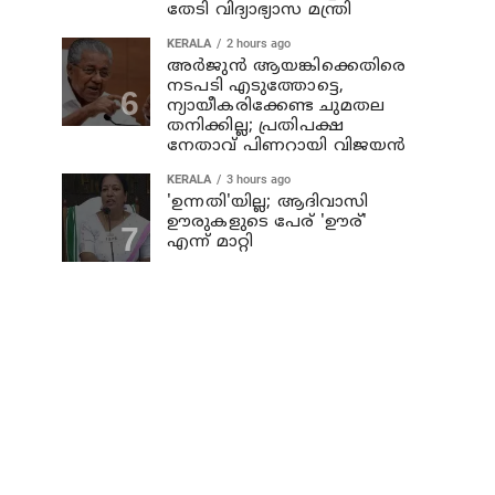
തേടി വിദ്യാഭ്യാസ മന്ത്രി
KERALA
2 hours ago
അര്‍ജുന്‍ ആയങ്കിക്കെതിരെ
നടപടി എടുത്തോട്ടെ,
ന്യായീകരിക്കേണ്ട ചുമതല
തനിക്കില്ല; പ്രതിപക്ഷ
നേതാവ് പിണറായി വിജയന്‍
KERALA
3 hours ago
'ഉന്നതി'യില്ല; ആദിവാസി
ഊരുകളുടെ പേര് 'ഊര്'
എന്ന് മാറ്റി