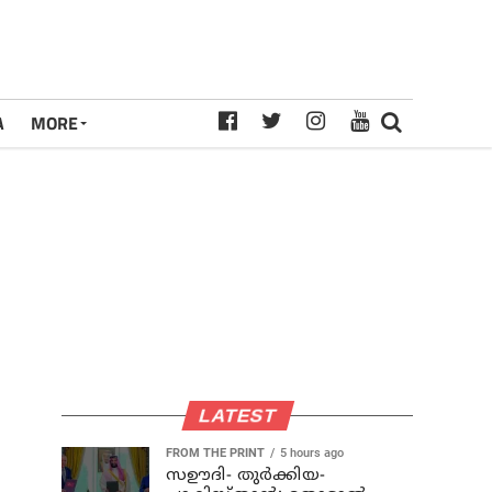
A
MORE
LATEST
FROM THE PRINT
5 hours ago
സഊദി- തുർക്കിയ-