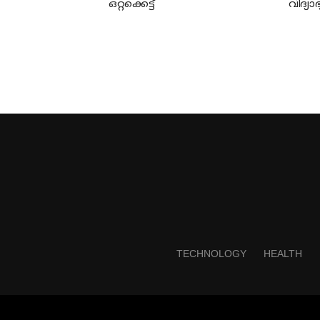
ഒറ്റക്കെട്ട്
വിദ്യാ
TECHNOLOGY
HEALTH