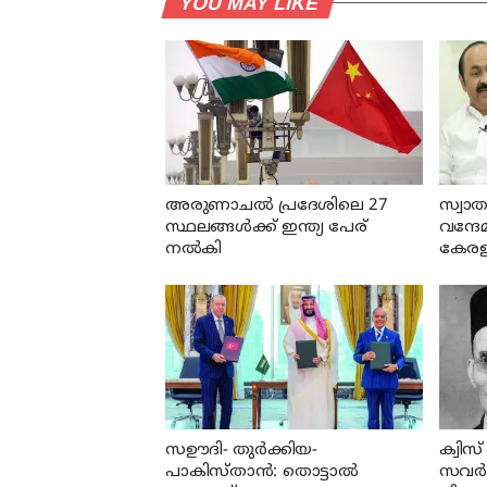
YOU MAY LIKE
അരുണാചല്‍ പ്രദേശിലെ 27
സ്വാത
സ്ഥലങ്ങള്‍ക്ക് ഇന്ത്യ പേര്
വന്ദേ
നല്‍കി
കേരള 
സഊദി- തുർക്കിയ-
ക്വിസ
പാകിസ്താൻ: തൊട്ടാൽ
സവര്‍