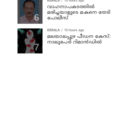
KERALA
10 hours ago
വാഹനാപകടത്തില്‍
മരിച്ചയാളുടെ മകനെ തേടി
പോലീസ്
KERALA
10 hours ago
മലയാലപ്പുഴ പീഡന കേസ്:
നാലുപേര്‍ റിമാന്‍ഡില്‍