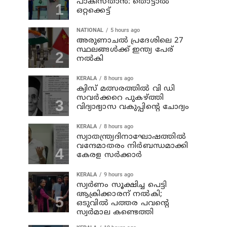
പാകിസ്താൻ: തൊട്ടാൽ
ഒറ്റക്കെട്ട്
NATIONAL
5 hours ago
അരുണാചല്‍ പ്രദേശിലെ 27
സ്ഥലങ്ങള്‍ക്ക് ഇന്ത്യ പേര്
നല്‍കി
KERALA
8 hours ago
ക്വിസ് മത്സരത്തില്‍ വി ഡി
സവര്‍ക്കറെ പുകഴ്ത്തി
വിദ്യാഭ്യാസ വകുപ്പിന്റെ ചോദ്യം
KERALA
8 hours ago
സ്വാതന്ത്ര്യദിനാഘോഷത്തില്‍
വന്ദേമാതരം നിര്‍ബന്ധമാക്കി
കേരള സര്‍ക്കാര്‍
KERALA
9 hours ago
സ്വര്‍ണം സൂക്ഷിച്ച പെട്ടി
ആക്രിക്കാരന് നല്‍കി;
ഒടുവില്‍ പത്തര പവന്റെ
സ്വര്‍മാല കണ്ടെത്തി