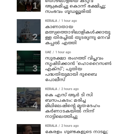
തൊഴിലാളിയെ കടുവ
ആക്രമിച്ചു കൊന്ന് ഭക്ഷിച്ചു;
സംഭവം ഗൂഡല്ലൂരില്‍
KERALA
1 hour ago
കാണാതായ
മത്സ്യത്തൊഴിലാളികള്‍ക്കായു
ള്ള തിരച്ചില്‍ തുടരുന്നു നേവി
കപ്പല്‍ എത്തി
UAE
1 hour ago
സുരക്ഷാ രംഗത്ത് വിപ്ലവം
സൃഷ്ടിക്കാന്‍ 'ഹൊറൈസണ്‍
എക്‌സ്'; പുതിയ
പദ്ധതിയുമായി ദുബൈ
പോലീസ്
KERALA
2 hours ago
കെ എസ് ആര്‍ ടി സി
ബസപകടം: മരിച്ച
മിഥിലേഷിന്റെ മൃതദേഹം
കര്‍ണാടകയില്‍ നിന്ന്
നാട്ടിലെത്തിച്ചു
KERALA
2 hours ago
കേരളം ഗുണ്ടകളുടെ നാടല്ല;