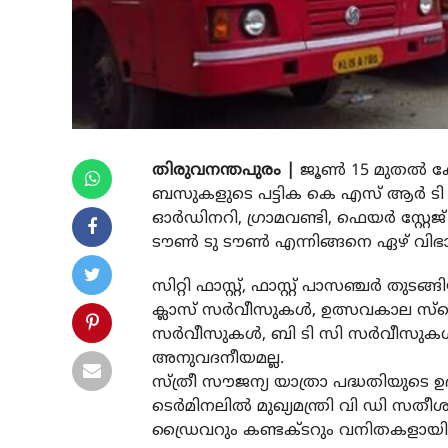
തിരുവനന്തപുരം |
ജൂണ്‍ 15 മുതല്‍ കേ
ബസുകളുടെ പട്ടിക കെ എസ് ആര്‍ ടി സി പു
ഓര്‍ഡിനറി, ഗ്രാമവണ്ടി, ഫെയര്‍ സ്റ്റേജ് 
ടൗണ്‍ ടു ടൗണ്‍ എന്നിങ്ങനെ ഏഴ് വി
സിറ്റി ഫാസ്റ്റ്, ഫാസ്റ്റ് പാസഞ്ചര്‍ തുടങ
ക്ലാസ് സര്‍വീസുകള്‍, ഉത്സവകാല സ്
സര്‍വീസുകള്‍, ബി ടി സി സര്‍വീസുകള്‍, 
അനുവദനീയമല്ല.
സ്ത്രീ സൗജന്യ യാത്രാ പദ്ധതിയുടെ ഉ
ടെര്‍മിനലില്‍ മുഖ്യമന്ത്രി വി ഡി സതീ
ഡ്രൈവറും കണ്ടക്ടറും വനിതകളായിരി