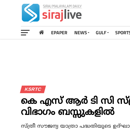
EPAPER
NEWS
GULF
SPORT
KSRTC
കെ എസ് ആര്‍ ടി സി സ്ത
വിഭാഗം ബസ്സുകളില്‍
സ്ത്രീ സൗജന്യ യാത്രാ പദ്ധതിയുടെ ഉദ്ഘാട