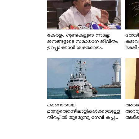
കേരളം ഗുണ്ടകളുടെ നാടല്ല;
തേയി
ജനങ്ങളുടെ സമാധാന ജീവിതം
കടുവ 
ഉറപ്പാക്കാന്‍ ശക്തമായ
ഭക്ഷിച
നടപടിയുണ്ടാകും: ചെന്നിത്തല
കാണാതായ
അര്‍ജ
മത്സ്യത്തൊഴിലാളികള്‍ക്കായുള്ള
അറസ്റ
തിരച്ചില്‍ തുടരുന്നു നേവി കപ്പല്‍
അഭിഭാ
എത്തി
നിന്ന്