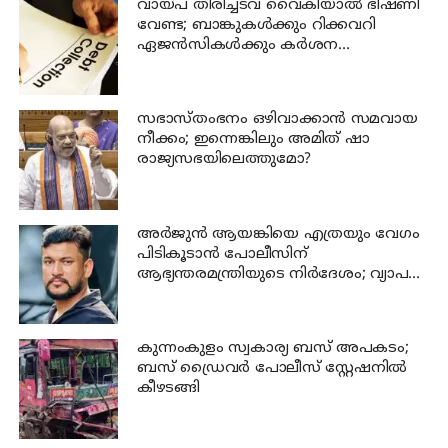
വായ്പ തിരിച്ചടവ് വൈകിയാൽ ഭീഷണി
വേണ്ട; ബാങ്കുകൾക്കും റിക്കവറി
ഏജൻസികൾക്കും കർശന
നിയന്ത്രണങ്ങളുമായി ആർ ബി ഐ
സഭാസ്തംഭനം ഒഴിവാക്കാൻ സമവായ
നീക്കം; ഇന്നെങ്കിലും അമിത് ഷാ
രാജ്യസഭയിലെത്തുമോ?
അര്‍ജുന്‍ ആയങ്കിയെ എത്രയും വേഗം
പിടികൂടാന്‍ പോലീസിന്
ആഭ്യന്തരമന്ത്രിയുടെ നിര്‍ദേശം; വ്യാപക
പരിശോധന
കുന്നംകുളം സ്വകാര്യ ബസ് അപകടം;
ബസ് ഡ്രൈവര്‍ പോലീസ് സ്റ്റേഷനില്‍
കീഴടങ്ങി