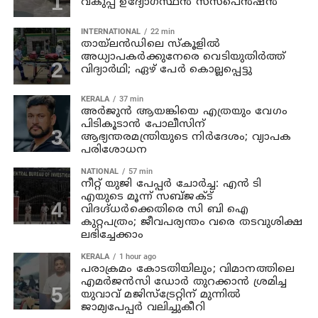
വകുപ്പ് ഉദ്യോഗസ്ഥന്‍ സസ്‌പെന്‍ഷന്‍
INTERNATIONAL
22 min
തായ്‌ലന്‍ഡിലെ സ്കൂളിൽ
അധ്യാപകര്‍ക്കുനേരെ വെടിയുതിർത്ത്
വിദ്യാർഥി; ഏഴ് പേര്‍ കൊല്ലപ്പെട്ടു
KERALA
37 min
അര്‍ജുന്‍ ആയങ്കിയെ എത്രയും വേഗം
പിടികൂടാന്‍ പോലീസിന്
ആഭ്യന്തരമന്ത്രിയുടെ നിര്‍ദേശം; വ്യാപക
പരിശോധന
NATIONAL
57 min
നീറ്റ് യുജി പേപ്പർ ചോർച്ച: എൻ ടി
എയുടെ മൂന്ന് സബ്ജക്ട്
വിദഗ്ദ്ധർക്കെതിരെ സി ബി ഐ
കുറ്റപത്രം; ജീവപര്യന്തം വരെ തടവുശിക്ഷ
ലഭിച്ചേക്കാം
KERALA
1 hour ago
പരാക്രമം കോടതിയിലും; വിമാനത്തിലെ
എമര്‍ജന്‍സി ഡോര്‍ തുറക്കാന്‍ ശ്രമിച്ച
യുവാവ് മജിസ്ട്രേറ്റിന് മുന്നില്‍
ജാമ്യപേപ്പര്‍ വലിച്ചുകീറി