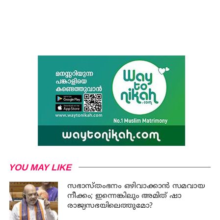
YOU MAY LIKE
സഭാസ്തംഭനം ഒഴിവാക്കാൻ സമവായ
നീക്കം; ഇന്നെങ്കിലും അമിത് ഷാ
രാജ്യസഭയിലെത്തുമോ?