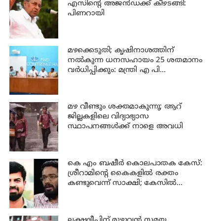
എസിന്റെ അജന്‍ഡക്ക്‌ കീഴടങ്ങി:
പിണറായി
മഴക്കെടുതി; കൃഷിനാശത്തിന്
നല്‍കുന്ന ധനസഹായം 25 ശതമാനം
വര്‍ധിപ്പിക്കും: മന്ത്രി എ പി
അനില്‍കുമാര്‍
മഴ വീണ്ടും ശക്തമാകുന്നു; ആറ്
ജില്ലകളിലെ വിദ്യാഭ്യാസ
സ്ഥാപനങ്ങള്‍ക്ക് നാളെ അവധി
കെ എം ബഷീര്‍ കൊലപാതക കേസ്:
ശ്രീറാമിന്റെ കൈകളില്‍ രക്തം
കണ്ടുവെന്ന് സാക്ഷി; കേസില്‍
നിര്‍ണായക മൊഴി
ലക്ഷദ്വീപിന് മുഴുവന്‍ സമയ