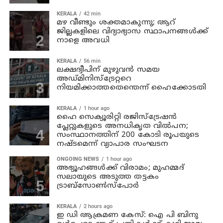
KERALA
42 min
മഴ വീണ്ടും ശക്തമാകുന്നു; ആറ്
ജില്ലകളിലെ വിദ്യാഭ്യാസ സ്ഥാപനങ്ങള്‍ക്ക്
നാളെ അവധി
KERALA
56 min
ലക്ഷദ്വീപിന് മുഴുവന്‍ സമയ
അഡ്മിനിസ്‌ട്രേറ്ററെ
നിയമിക്കാത്തതെന്തെന്ന് ഹൈക്കോടതി
KERALA
1 hour ago
ഹൈ സെക്യൂരിറ്റി രജിസ്‌ട്രേഷന്‍
പ്ലേറ്റുകളുടെ അനധികൃത വില്‍പന;
സംസ്ഥാനത്തിന് 200 കോടി രൂപയുടെ
നഷ്ടമെന്ന് വ്യാപാര സംഘടന
ONGOING NEWS
1 hour ago
അഭ്യൂഹങ്ങള്‍ക്ക് വിരാമം; മുഹമ്മദ്
സലായുടെ അടുത്ത തട്ടകം
ട്രാബ്സോണ്‍സ്പോര്‍
KERALA
2 hours ago
ഇ ഡി ആക്രമണ കേസ്: ഐ പി ബിനു