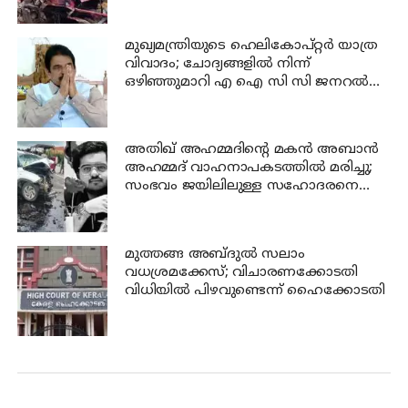
മുഖ്യമന്ത്രിയുടെ ഹെലികോപ്റ്റർ യാത്ര
വിവാദം; ചോദ്യങ്ങളിൽ നിന്ന്
ഒഴിഞ്ഞുമാറി എ ഐ സി സി ജനറൽ
സെക്രട്ടറി കെ സി വേണുഗോപാൽ
അതിഖ് അഹമ്മദിന്റെ മകന്‍ അബാന്‍
അഹമ്മദ് വാഹനാപകടത്തില്‍ മരിച്ചു;
സംഭവം ജയിലിലുള്ള സഹോദരനെ
കാണാന്‍ പോകുന്നതിനിടെ
മുത്തങ്ങ അബ്ദുല്‍ സലാം
വധശ്രമക്കേസ്; വിചാരണക്കോടതി
വിധിയില്‍ പിഴവുണ്ടെന്ന് ഹൈക്കോടതി