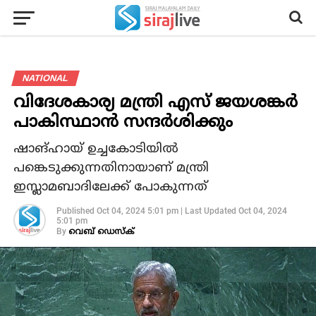
NATIONAL
വിദേശകാര്യ മന്ത്രി എസ് ജയശങ്കര്‍
പാകിസ്ഥാന്‍ സന്ദര്‍ശിക്കും
ഷാങ്ഹായ് ഉച്ചകോടിയില്‍
പങ്കെടുക്കുന്നതിനായാണ് മന്ത്രി
ഇസ്ലാമബാദിലേക്ക് പോകുന്നത്
Published
Oct 04, 2024 5:01 pm
|
Last Updated
Oct 04, 2024
5:01 pm
By
വെബ് ഡെസ്‌ക്