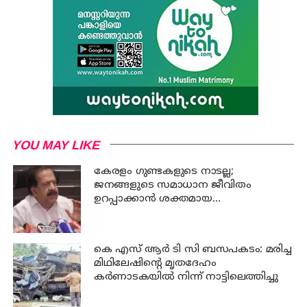
YOU MAY LIKE
കേരളം ഗുണ്ടകളുടെ നാടല്ല;
ജനങ്ങളുടെ സമാധാന ജീവിതം
ഉറപ്പാക്കാന്‍ ശക്തമായ
നടപടിയുണ്ടാകും: ചെന്നിത്തല
കെ എസ് ആര്‍ ടി സി ബസപകടം: മരിച്ച
മിഥിലേഷിന്റെ മൃതദേഹം
കര്‍ണാടകയില്‍ നിന്ന് നാട്ടിലെത്തിച്ചു