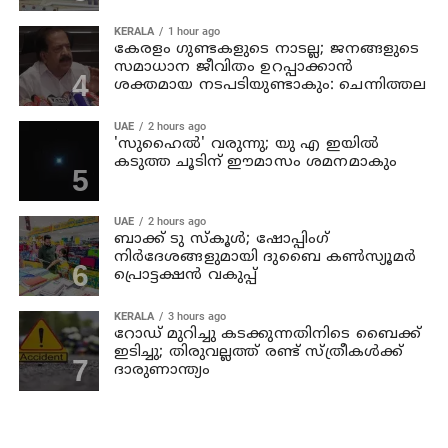
KERALA
1 hour ago
കേരളം ഗുണ്ടകളുടെ നാടല്ല; ജനങ്ങളുടെ
സമാധാന ജീവിതം ഉറപ്പാക്കാന്‍
ശക്തമായ നടപടിയുണ്ടാകും: ചെന്നിത്തല
UAE
2 hours ago
'സുഹൈല്‍' വരുന്നു; യു എ ഇയില്‍
കടുത്ത ചൂടിന് ഈമാസം ശമനമാകും
UAE
2 hours ago
ബാക്ക് ടു സ്‌കൂള്‍; ഷോപ്പിംഗ്
നിര്‍ദേശങ്ങളുമായി ദുബൈ കണ്‍സ്യൂമര്‍
പ്രൊട്ടക്ഷന്‍ വകുപ്പ്
KERALA
3 hours ago
റോഡ് മുറിച്ചു കടക്കുന്നതിനിടെ ബൈക്ക്
ഇടിച്ചു; തിരുവല്ലത്ത് രണ്ട് സ്ത്രീകള്‍ക്ക്
ദാരുണാന്ത്യം