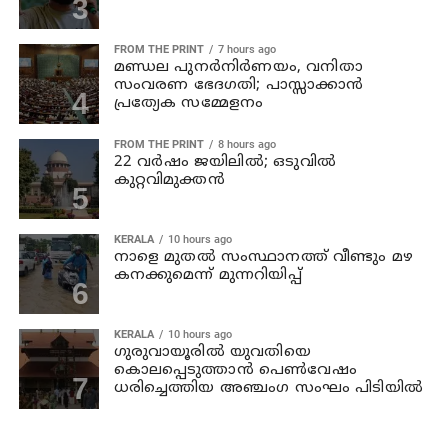
FROM THE PRINT
7 hours ago
മണ്ഡല പുനർനിർണയം, വനിതാ
സംവരണ ഭേദഗതി; പാസ്സാക്കാൻ
പ്രത്യേക സമ്മേളനം
FROM THE PRINT
8 hours ago
22 വർഷം ജയിലിൽ; ഒടുവിൽ
കുറ്റവിമുക്തൻ
KERALA
10 hours ago
നാളെ മുതല്‍ സംസ്ഥാനത്ത് വീണ്ടും മഴ
കനക്കുമെന്ന് മുന്നറിയിപ്പ്
KERALA
10 hours ago
ഗുരുവായൂരില്‍ യുവതിയെ
കൊലപ്പെടുത്താന്‍ പെണ്‍വേഷം
ധരിച്ചെത്തിയ അഞ്ചംഗ സംഘം പിടിയില്‍