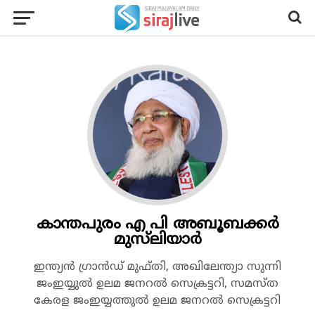
കാന്തപുരം എ പി അബൂബക്കര്‍
മുസ്‍ലിയാർ
ഇന്ത്യൻ ഗ്രാൻഡ് മുഫ്തി, അഖിലേന്ത്യാ സുന്നി
ജംഇയ്യുൽ ഉലമ ജനറൽ സെക്രട്ടറി, സമസ്ത
കേരള ജംഇയ്യത്തുൽ ഉലമ ജനറൽ സെക്രട്ടറി