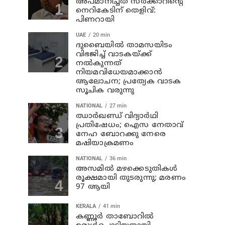
അപമാനിച്ചത് സര്‍ക്കാറിന്റെ
നെറികേടിന് തെളിവ്:
പിണറായി
UAE
20 min
ദുബൈയിൽ താമസയിടം
വിഭജിച്ച് വാടകയ്ക്ക്
നൽകുന്നത്
നിയമവിധേയമാക്കാൻ
ആലോചന; പ്രത്യേക വാടക
സൂചിക വരുന്നു
NATIONAL
27 min
ഝാര്‍ഖണ്ഡ് വിദ്യാര്‍ഥി
പ്രതിഷേധം; ഐസ നേതാവ്
നേഹ ബോറക്കു നേരെ
മഷിയാക്രമണം
NATIONAL
36 min
അസമില്‍ മഴക്കെടുതികള്‍
രൂക്ഷമായി തുടരുന്നു; മരണം
97 ആയി
KERALA
41 min
കണ്ണൂര്‍ താബോറില്‍