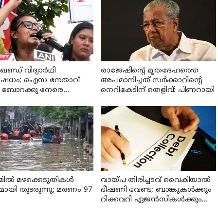
ണ്ഡ് വിദ്യാര്‍ഥി
രാജേഷിന്റെ മൃതദേഹത്തെ
ിഷേധം; ഐസ നേതാവ്
അപമാനിച്ചത് സര്‍ക്കാറിന്റെ
ബോറക്കു നേരെ
നെറികേടിന് തെളിവ്: പിണറായി
ാക്രമണം
ല്‍ മഴക്കെടുതികള്‍
വായ്പ തിരിച്ചടവ് വൈകിയാൽ
മായി തുടരുന്നു; മരണം 97
ഭീഷണി വേണ്ട; ബാങ്കുകൾക്കും
റിക്കവറി ഏജൻസികൾക്കും
കർശന നിയന്ത്രണങ്ങളുമായി