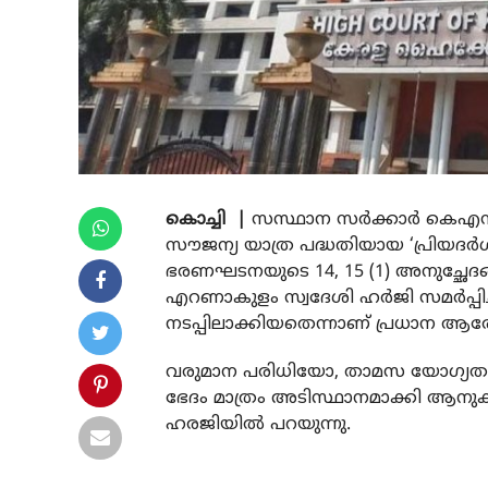
കൊച്ചി |
സസ്ഥാന സര്‍ക്കാര്‍ കെഎസ്
സൗജന്യ യാത്ര പദ്ധതിയായ ‘പ്രിയദര
ഭരണഘടനയുടെ 14, 15 (1) അനുച്ഛേദങ്ങ
എറണാകുളം സ്വദേശി ഹര്‍ജി സമര്‍പ്പിച
നടപ്പിലാക്കിയതെന്നാണ് പ്രധാന 
വരുമാന പരിധിയോ, താമസ യോഗ്യതയോ, 
ഭേദം മാത്രം അടിസ്ഥാനമാക്കി ആനുക
ഹരജിയില്‍ പറയുന്നു.