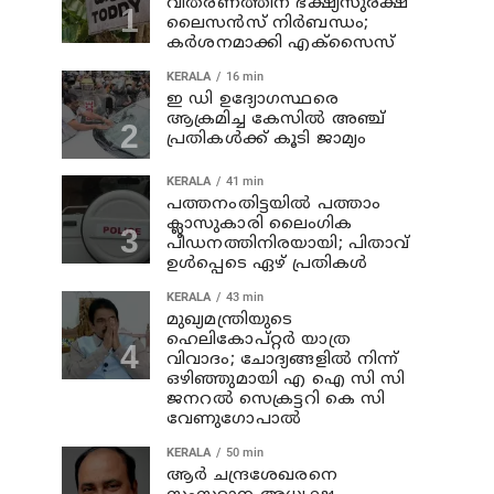
വിതരണത്തിന് ഭക്ഷ്യസുരക്ഷ
ലൈസന്‍സ് നിര്‍ബന്ധം;
കര്‍ശനമാക്കി എക്സൈസ്
KERALA
16 min
ഇ ഡി ഉദ്യോഗസ്ഥരെ
ആക്രമിച്ച കേസില്‍ അഞ്ച്
പ്രതികള്‍ക്ക് കൂടി ജാമ്യം
KERALA
41 min
പത്തനംതിട്ടയില്‍ പത്താം
ക്ലാസുകാരി ലൈംഗിക
പീഡനത്തിനിരയായി; പിതാവ്
ഉള്‍പ്പെടെ ഏഴ് പ്രതികള്‍
KERALA
43 min
മുഖ്യമന്ത്രിയുടെ
ഹെലികോപ്റ്റർ യാത്ര
വിവാദം; ചോദ്യങ്ങളിൽ നിന്ന്
ഒഴിഞ്ഞുമായി എ ഐ സി സി
ജനറൽ സെക്രട്ടറി കെ സി
വേണുഗോപാൽ
KERALA
50 min
ആര്‍ ചന്ദ്രശേഖരനെ