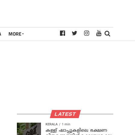
A
MORE
LATEST
KERALA
1 min
കള്ള് ഷാപ്പുകളിലെ ഭക്ഷണ