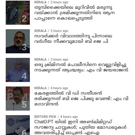
KERALA
2 hours ago
തുമ്പിക്കൈയിലെ മുറിവില്‍ മരുന്നു
വയ്ക്കാന്‍ ശ്രമിക്കുന്നതിനിടെ ആന
പാപ്പാനെ കൊലപ്പെടുത്തി
KERALA
2 hours ago
സവര്‍ക്കര്‍ വിവാദത്തിനു പിന്നാലെ
വര്‍ഗീയ നീക്കവുമായി ബി ജെ പി
KERALA
3 hours ago
ഒരു ക്രിമിനല്‍ പോലീസിനെ വെല്ലുവിളിച്ചു
നടക്കുന്നത് ആശ്ചര്യം: എം വി ജയരാജന്‍
KERALA
4 hours ago
കേരളത്തില്‍ വി ഡി സതീശന്‍
ഭരിക്കുന്നത് ബി ജെ പിക്കു വേണ്ടി: എം വി
ഗോവിന്ദന്‍
EDITORS PICK
4 hours ago
ChatGPT യിൽ ഇനി അൺലിമിറ്റഡ്
സൗജന്യ ചാറ്റുകൾ; പുതിയ മോഡലുകൾ
അവതരിപ്പിച്ച് ഓപ്പൺ എഐ