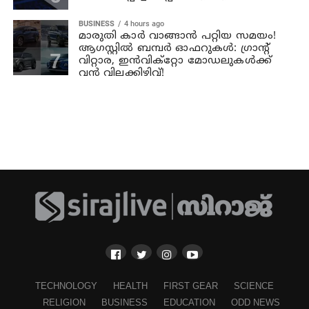
BUSINESS
4 hours ago
മാരുതി കാർ വാങ്ങാൻ പറ്റിയ സമയം!
ആഗസ്റ്റിൽ ബമ്പർ ഓഫറുകൾ: ഗ്രാന്റ്
വിറ്റാര, ഇൻവിക്റ്റോ മോഡലുകൾക്ക്
വൻ വിലക്കിഴിവ്!
TECHNOLOGY
HEALTH
FIRST GEAR
SCIENCE
RELIGION
BUSINESS
EDUCATION
ODD NEWS