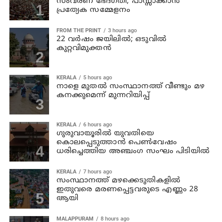
സംവരണ ഭേദഗതി; പാസ്സാക്കാൻ
പ്രത്യേക സമ്മേളനം
FROM THE PRINT
3 hours ago
22 വർഷം ജയിലിൽ; ഒടുവിൽ
കുറ്റവിമുക്തൻ
KERALA
5 hours ago
നാളെ മുതല്‍ സംസ്ഥാനത്ത് വീണ്ടും മഴ
കനക്കുമെന്ന് മുന്നറിയിപ്പ്
KERALA
6 hours ago
ഗുരുവായൂരില്‍ യുവതിയെ
കൊലപ്പെടുത്താന്‍ പെണ്‍വേഷം
ധരിച്ചെത്തിയ അഞ്ചംഗ സംഘം പിടിയില്‍
KERALA
7 hours ago
സംസ്ഥാനത്ത് മഴക്കെടുതികളില്‍
ഇതുവരെ മരണപ്പെട്ടവരുടെ എണ്ണം 28
ആയി
MALAPPURAM
8 hours ago