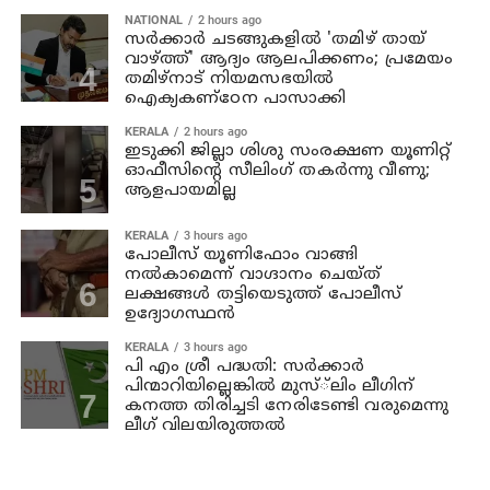
NATIONAL
2 hours ago
സര്‍ക്കാര്‍ ചടങ്ങുകളില്‍ 'തമിഴ് തായ്
വാഴ്ത്ത്' ആദ്യം ആലപിക്കണം; പ്രമേയം
തമിഴ്നാട് നിയമസഭയില്‍
ഐക്യകണ്‌ഠേന പാസാക്കി
KERALA
2 hours ago
ഇടുക്കി ജില്ലാ ശിശു സംരക്ഷണ യൂണിറ്റ്
ഓഫീസിന്റെ സീലിംഗ് തകര്‍ന്നു വീണു;
ആളപായമില്ല
KERALA
3 hours ago
പോലീസ് യൂണിഫോം വാങ്ങി
നല്‍കാമെന്ന് വാഗ്ദാനം ചെയ്ത്
ലക്ഷങ്ങള്‍ തട്ടിയെടുത്ത് പോലീസ്
ഉദ്യോഗസ്ഥന്‍
KERALA
3 hours ago
പി എം ശ്രീ പദ്ധതി: സര്‍ക്കാര്‍
പിന്മാറിയില്ലെങ്കില്‍ മുസ്്‌ലിം ലീഗിന്
കനത്ത തിരിച്ചടി നേരിടേണ്ടി വരുമെന്നു
ലീഗ് വിലയിരുത്തല്‍