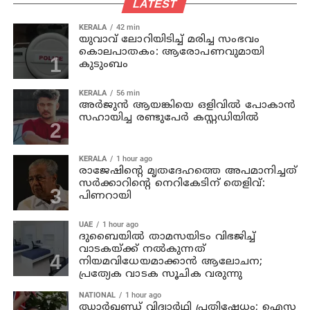
LATEST
KERALA
42 min
യുവാവ് ലോറിയിടിച്ച് മരിച്ച സംഭവം
കൊലപാതകം: ആരോപണവുമായി
കുടുംബം
KERALA
56 min
അര്‍ജുന്‍ ആയങ്കിയെ ഒളിവില്‍ പോകാന്‍
സഹായിച്ച രണ്ടുപേര്‍ കസ്റ്റഡിയില്‍
KERALA
1 hour ago
രാജേഷിന്റെ മൃതദേഹത്തെ അപമാനിച്ചത്
സര്‍ക്കാറിന്റെ നെറികേടിന് തെളിവ്:
പിണറായി
UAE
1 hour ago
ദുബൈയിൽ താമസയിടം വിഭജിച്ച്
വാടകയ്ക്ക് നൽകുന്നത്
നിയമവിധേയമാക്കാൻ ആലോചന;
പ്രത്യേക വാടക സൂചിക വരുന്നു
NATIONAL
1 hour ago
ഝാര്‍ഖണ്ഡ് വിദ്യാര്‍ഥി പ്രതിഷേധം; ഐസ