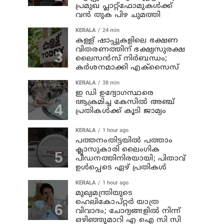
പ്രമുഖ പ്ലാറ്റ്‌ഫോമുകൾക്ക്
വൻ തുക പിഴ ചുമത്തി
KERALA
24 min
കള്ള് ഷാപ്പുകളിലെ ഭക്ഷണ
വിതരണത്തിന് ഭക്ഷ്യസുരക്ഷ
ലൈസന്‍സ് നിര്‍ബന്ധം;
കര്‍ശനമാക്കി എക്സൈസ്
KERALA
38 min
ഇ ഡി ഉദ്യോഗസ്ഥരെ
ആക്രമിച്ച കേസില്‍ അഞ്ച്
പ്രതികള്‍ക്ക് കൂടി ജാമ്യം
KERALA
1 hour ago
പത്തനംതിട്ടയില്‍ പത്താം
ക്ലാസുകാരി ലൈംഗിക
പീഡനത്തിനിരയായി; പിതാവ്
ഉള്‍പ്പെടെ ഏഴ് പ്രതികള്‍
KERALA
1 hour ago
മുഖ്യമന്ത്രിയുടെ
ഹെലികോപ്റ്റർ യാത്ര
വിവാദം; ചോദ്യങ്ങളിൽ നിന്ന്
ഒഴിഞ്ഞുമാറി എ ഐ സി സി