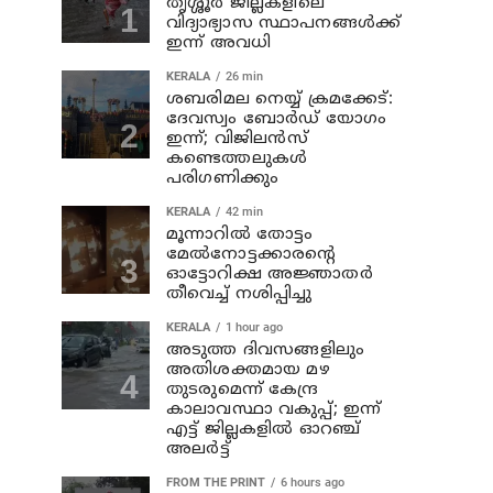
തൃശ്ശൂർ ജില്ലകളിലെ
വിദ്യാഭ്യാസ സ്ഥാപനങ്ങൾക്ക്
ഇന്ന് അവധി
KERALA
26 min
ശബരിമല നെയ്യ് ക്രമക്കേട്:
ദേവസ്വം ബോർഡ് യോഗം
ഇന്ന്; വിജിലൻസ്
കണ്ടെത്തലുകൾ
പരിഗണിക്കും
KERALA
42 min
മൂന്നാറില്‍ തോട്ടം
മേല്‍നോട്ടക്കാരന്റെ
ഓട്ടോറിക്ഷ അജ്ഞാതര്‍
തീവെച്ച് നശിപ്പിച്ചു
KERALA
1 hour ago
അടുത്ത ദിവസങ്ങളിലും
അതിശക്തമായ മഴ
തുടരുമെന്ന് കേന്ദ്ര
കാലാവസ്ഥാ വകുപ്പ്; ഇന്ന്
എട്ട് ജില്ലകളിൽ ഓറഞ്ച്
അലർട്ട്
FROM THE PRINT
6 hours ago