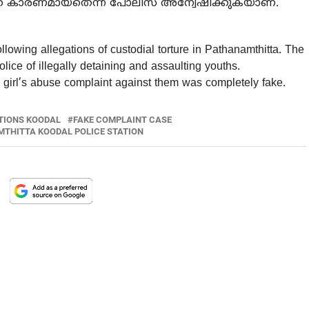
ക് കാരണമായതെന്ന് പോലീസ് അന്വേഷിക്കുകയാണ്.
lowing allegations of custodial torture in Pathanamthitta. The
lice of illegally detaining and assaulting youths.
d girl’s abuse complaint against them was completely fake.
TIONS KOODAL
FAKE COMPLAINT CASE
THITTA KOODAL POLICE STATION