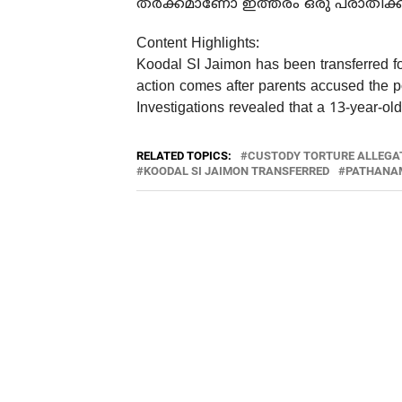
തര്‍ക്കമാണോ ഇത്തരം ഒരു പരാതിക്
Content Highlights:
Koodal SI Jaimon has been transferred fol
action comes after parents accused the po
Investigations revealed that a 13-year-ol
RELATED TOPICS:
CUSTODY TORTURE ALLEGA
KOODAL SI JAIMON TRANSFERRED
PATHANAM