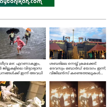
ീവ്ര മഴ: എറണാകുളം,
ശബരിമല നെയ്യ് ക്രമക്കേട്:
ർ ജില്ലകളിലെ വിദ്യാഭ്യാസ
ദേവസ്വം ബോർഡ് യോഗം ഇന്ന്;
പനങ്ങൾക്ക് ഇന്ന് അവധി
വിജിലൻസ് കണ്ടെത്തലുകൾ
പരിഗണിക്കും