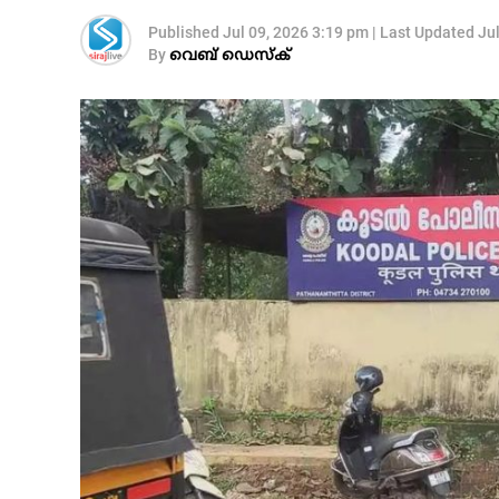
Published
Jul 09, 2026 3:19 pm
|
Last Updated
Ju
By
വെബ് ഡെസ്‌ക്