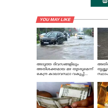
YOU MAY LIKE
അടുത്ത ദിവസങ്ങളിലും
അതിത
അതിശക്തമായ മഴ തുടരുമെന്ന്
തൃശ്ശൂ
കേന്ദ്ര കാലാവസ്ഥാ വകുപ്പ്;
സ്ഥാ
ഇന്ന് എട്ട് ജില്ലകളിൽ ഓറഞ്ച്
അലർട്ട്