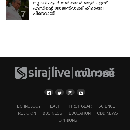
യു ഡി എഫ് സര്‍ക്കാര്‍ ആര്‍ എസ്
എസിന്റെ അജന്‍ഡക്ക്‌ കീഴടങ്ങി:
പിണറായി
TECHNOLOGY
HEALTH
FIRST GEAR
SCIENCE
RELIGION
BUSINESS
EDUCATION
ODD NEWS
OPINIONS