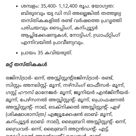
ശമ്പളം: 35,400- 1,12,400 രൂപ. യോഗ്യത:
ബിരുദവും യു ഡി സി അല്ലെങ്കിൽ തത്തുല്യ
തസ്തികകളിൽ രണ്ട് വർഷത്തെ പ്രവൃത്തി
പരിചയവും ടൈപ്പിംഗ്, കന്പ്യൂട്ടർ
ആപ്ലിക്കേഷനുകൾ, നോട്ടിംഗ്, ഡ്രാഫ്റ്റിംഗ്
എന്നിവയിൽ പ്രാവീണ്യവും.
പ്രായം 35 കവിയരുത്.
മറ്റ് തസ്തികകൾ
രജിസ്ട്രാർ- ഒന്ന്, അസ്സിസ്റ്റന്റ്‌രജിസ്ട്രാർ- രണ്ട്,
സിസ്റ്റം അനലിസ്റ്റ്- മൂന്ന്, നഴ്‌സിംഗ് ഓഫീസർ- മൂന്ന്,
ഗസ്റ്റ് ഹൗസ് മാനേജർ- മൂന്ന്, ജൂനിയർ എൻജിനീയർ-
മൂന്ന്, പേഴ്‌സനൽ അസ്സിസ്റ്റന്റ്‌- മൂന്ന്, പ്രൊഫഷനൽ
അസ്സിസ്റ്റന്റ്- നാല്, ടെക്നിക്കൽ അസ്സിസ്റ്റന്റ്‌- ഏഴ്
(ശിക്ഷാശാസ്ത്ര/ എജ്യൂക്കേഷൻ ലാബ്- മൂന്ന്,
കന്പ്യൂട്ടർ ലാബ്- നാല്), ലൈബ്രറി അസ്സിസ്റ്റന്റ്- ഒന്ന്,
ഡ്രൈവർ- ഒന്ന്, ലൈബ്രറി അറ്റൻഡന്റ്- എട്ട്,