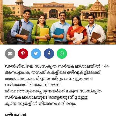
ഡ
ൽഹിയിലെ സംസ്‌കൃത സർവകലാശാലയിൽ 144
അനധ്യാപക തസ്തികകളിലെ ഒഴിവുകളിലേക്ക്
അപേക്ഷ ക്ഷണിച്ചു. നേരിട്ടും ഡെപ്യൂട്ടേഷൻ
വഴിയുമായിരിക്കും നിയമനം.
തിരഞ്ഞെടുക്കപ്പെടുന്നവർക്ക് കേന്ദ്ര സംസ്‌കൃത
സർവകലാശാലയുടെ രാജ്യത്തുടനീളമുള്ള
ക്യാമ്പസുകളിൽ നിയമനം ലഭിക്കും.
ഒഴിവുകൾ