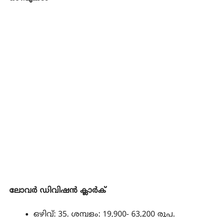
ലോവർ ഡിവിഷൻ ക്ലാർക്
ഒഴിവ്: 35. ശമ്പളം: 19,900- 63,200 രൂപ.