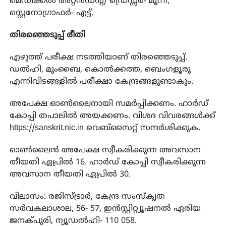
മെഡിക്കൽ അറ്റൻഡന്റ്/ ഡ്രെസ്സർ- മൂന്ന്,
സ്റ്റെനോഗ്രാഫർ- എട്ട്.
തിരഞ്ഞെടുപ്പ് രീതി
എഴുത്ത് പരീക്ഷ നടത്തിയാണ് തിരഞ്ഞെടുപ്പ്.
ഡൽഹി, മുംബൈ, കൊൽക്കത്ത, ബെംഗളൂരു
എന്നിവിടങ്ങളിൽ പരീക്ഷാ കേന്ദ്രങ്ങളുണ്ടാകും.
അപേക്ഷ ഓൺലൈനായി സമർപ്പിക്കണം. ഹാർഡ്
കോപ്പി തപാലിൽ അയക്കണം. വിശദ വിവരങ്ങൾക്ക്
https://sanskrit.nic.in
വെബ്‌സൈറ്റ് സന്ദർശിക്കുക.
ഓൺലൈൻ അപേക്ഷ സ്വീകരിക്കുന്ന അവസാന
തീയതി ഏപ്രിൽ 16. ഹാർഡ് കോപ്പി സ്വീകരിക്കുന്ന
അവസാന തീയതി ഏപ്രിൽ 30.
വിലാസം: രജിസ്ട്രാർ, കേന്ദ്ര സംസ്‌കൃത
സർവകലാശാല, 56- 57, ഇൻസ്റ്റിറ്റ്യൂഷനൽ ഏരിയ
ജനക്പുരി, ന്യൂഡൽഹി- 110 058.