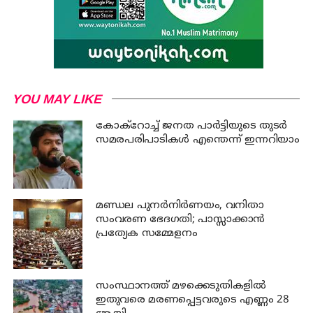
YOU MAY LIKE
കോക്റോച്ച് ജനത പാര്‍ട്ടിയുടെ തുടര്‍
സമരപരിപാടികള്‍ എന്തെന്ന് ഇന്നറിയാം
മണ്ഡല പുനർനിർണയം, വനിതാ
സംവരണ ഭേദഗതി; പാസ്സാക്കാൻ
പ്രത്യേക സമ്മേളനം
സംസ്ഥാനത്ത് മഴക്കെടുതികളില്‍
ഇതുവരെ മരണപ്പെട്ടവരുടെ എണ്ണം 28