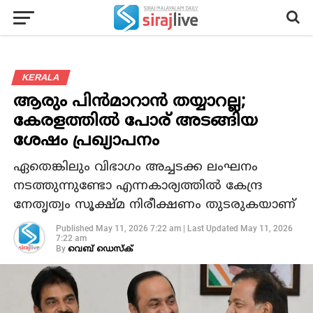
KERALA
ആരും പിന്‍മാറാന്‍ തയ്യാറല്ല;
കേരളത്തില്‍ പോര് അടങ്ങിയ
ശേഷം പ്രഖ്യാപനം
ഏതെങ്കിലും വിഭാഗം അച്ചടക്ക ലംഘനം
നടത്തുന്നുണ്ടോ എന്നകാര്യത്തില്‍ കേന്ദ്ര
നേതൃത്വം സൂക്ഷ്മ നിരീക്ഷണം തുടരുകയാണ്
Published
May 11, 2026 7:22 am
|
Last Updated
May 11, 2026
7:22 am
By
വെബ് ഡെസ്‌ക്