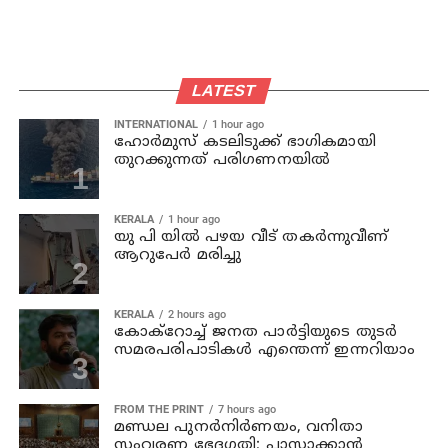
LATEST
INTERNATIONAL
1 hour ago
ഹോര്‍മുസ് കടലിടുക്ക് ഭാഗികമായി
തുറക്കുന്നത് പരിഗണനയില്‍
KERALA
1 hour ago
യു പി യില്‍ പഴയ വീട് തകര്‍ന്നുവീണ്
ആറുപേര്‍ മരിച്ചു
KERALA
2 hours ago
കോക്റോച്ച് ജനത പാര്‍ട്ടിയുടെ തുടര്‍
സമരപരിപാടികള്‍ എന്തെന്ന് ഇന്നറിയാം
FROM THE PRINT
7 hours ago
മണ്ഡല പുനർനിർണയം, വനിതാ
സംവരണ ഭേദഗതി; പാസ്സാക്കാൻ