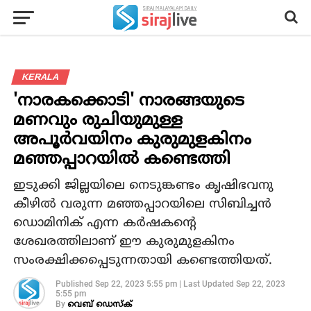
KERALA
'നാരകക്കൊടി' നാരങ്ങയുടെ
മണവും രുചിയുമുള്ള
അപൂര്‍വയിനം കുരുമുളകിനം
മഞ്ഞപ്പാറയില്‍ കണ്ടെത്തി
ഇടുക്കി ജില്ലയിലെ നെടുങ്കണ്ടം കൃഷിഭവനു
കീഴില്‍ വരുന്ന മഞ്ഞപ്പാറയിലെ സിബിച്ചന്‍
ഡൊമിനിക് എന്ന കര്‍ഷകന്റെ
ശേഖരത്തിലാണ് ഈ കുരുമുളകിനം
സംരക്ഷിക്കപ്പെടുന്നതായി കണ്ടെത്തിയത്.
Published
Sep 22, 2023 5:55 pm
|
Last Updated
Sep 22, 2023
5:55 pm
By
വെബ് ഡെസ്‌ക്