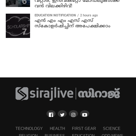
വിറ്റാര, ഇൻവിക്റ്റോ മോഡലുകൾക്ക്
വൻ വിലക്കിഴിവ്!
EDUCATION NOTIFICATION
2 hours ago
എൻ എം എം എസ് എസ്
സ്കോളർഷിപ്പിന് അപേക്ഷിക്കാം
TECHNOLOGY
HEALTH
FIRST GEAR
SCIENCE
RELIGION
BUSINESS
EDUCATION
ODD NEWS