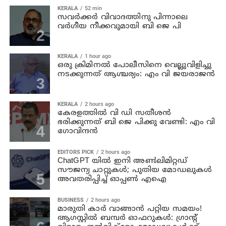
KERALA
52 min
സവര്‍ക്കര്‍ വിവാദത്തിനു പിന്നാലെ
വര്‍ഗീയ നീക്കവുമായി ബി ജെ പി
KERALA
1 hour ago
ഒരു ക്രിമിനല്‍ പോലീസിനെ വെല്ലുവിളിച്ചു
നടക്കുന്നത് ആശ്ചര്യം: എം വി ജയരാജന്‍
KERALA
2 hours ago
കേരളത്തില്‍ വി ഡി സതീശന്‍
ഭരിക്കുന്നത് ബി ജെ പിക്കു വേണ്ടി: എം വി
ഗോവിന്ദന്‍
EDITORS PICK
2 hours ago
ChatGPT യിൽ ഇനി അൺലിമിറ്റഡ്
സൗജന്യ ചാറ്റുകൾ; പുതിയ മോഡലുകൾ
അവതരിപ്പിച്ച് ഓപ്പൺ എഐ
BUSINESS
2 hours ago
മാരുതി കാർ വാങ്ങാൻ പറ്റിയ സമയം!
ആഗസ്റ്റിൽ ബമ്പർ ഓഫറുകൾ: ഗ്രാന്റ്