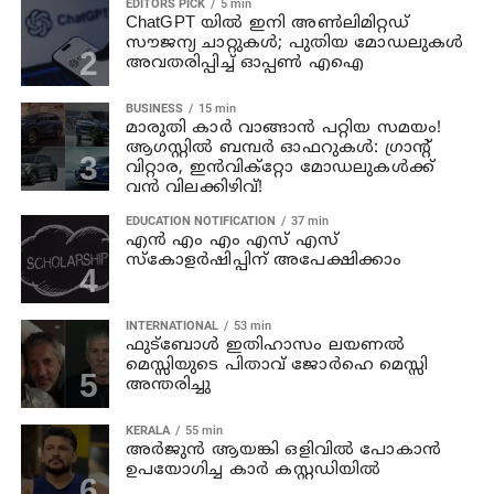
EDITORS PICK
5 min
ChatGPT യിൽ ഇനി അൺലിമിറ്റഡ്
സൗജന്യ ചാറ്റുകൾ; പുതിയ മോഡലുകൾ
അവതരിപ്പിച്ച് ഓപ്പൺ എഐ
BUSINESS
15 min
മാരുതി കാർ വാങ്ങാൻ പറ്റിയ സമയം!
ആഗസ്റ്റിൽ ബമ്പർ ഓഫറുകൾ: ഗ്രാന്റ്
വിറ്റാര, ഇൻവിക്റ്റോ മോഡലുകൾക്ക്
വൻ വിലക്കിഴിവ്!
EDUCATION NOTIFICATION
37 min
എൻ എം എം എസ് എസ്
സ്കോളർഷിപ്പിന് അപേക്ഷിക്കാം
INTERNATIONAL
53 min
ഫുട്ബോൾ ഇതിഹാസം ലയണൽ
മെസ്സിയുടെ പിതാവ് ജോർഹെ മെസ്സി
അന്തരിച്ചു
KERALA
55 min
അര്‍ജുന്‍ ആയങ്കി ഒളിവില്‍ പോകാന്‍
ഉപയോഗിച്ച കാര്‍ കസ്റ്റഡിയില്‍