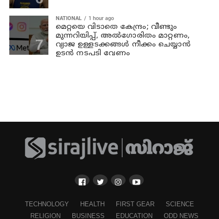
NATIONAL
1 hour ago
മെറ്റയെ വിടാതെ കേന്ദ്രം; വീണ്ടും
മുന്നറിയിപ്പ്, അൽഗോരിതം മാറ്റണം,
വ്യാജ ഉള്ളടക്കങ്ങൾ നീക്കം ചെയ്യാൻ
ഉടൻ നടപടി വേണം
TECHNOLOGY
HEALTH
FIRST GEAR
SCIENCE
RELIGION
BUSINESS
EDUCATION
ODD NEWS