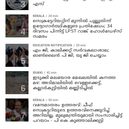
എസ്
KERALA
24 min
സെക്രട്ടേറിയറ്റിന് മുന്നിൽ പുല്ലുതിന്ന്
ഉദ്യോഗാർത്ഥികളുടെ പ്രതിഷേധം; 34
ദിവസം പിന്നിട്ട് LPST റാങ്ക് ഹോൾഡേഴ്സ്
സമരം
EDUCATION NOTIFICATION
29 min
എം ജി, കാലിക്കറ്റ് സർവകലാശാല;
ഓൺലൈൻ പി ജി, യു ജി ചെയ്യാം
IDUKKI
42 min
ഇടുക്കി മലയോര മേഖലയിൽ കനത്ത
മഴ: അടിമാലിയിൽ വെള്ളക്കെട്ട്,
കല്ലാർകുട്ടിയിൽ മണ്ണിടിച്ചിൽ
KERALA
50 min
വന്ദേമാതരം ഉത്തരവ്: ചീഫ്
സെക്രട്ടറിയുടെ ഉത്തരവിനെക്കുറിച്ച്
അറിയില്ല, മുഖ്യമന്ത്രിയുമായി സംസാരിച്ചിട്ട്
പറയാം - പി കെ കുഞ്ഞാലിക്കുട്ടി