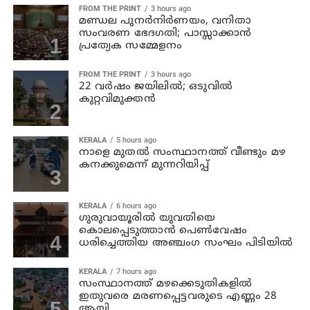
FROM THE PRINT
3 hours ago
മണ്ഡല പുനർനിർണയം, വനിതാ
സംവരണ ഭേദഗതി; പാസ്സാക്കാൻ
പ്രത്യേക സമ്മേളനം
FROM THE PRINT
3 hours ago
22 വർഷം ജയിലിൽ; ഒടുവിൽ
കുറ്റവിമുക്തൻ
KERALA
5 hours ago
നാളെ മുതല്‍ സംസ്ഥാനത്ത് വീണ്ടും മഴ
കനക്കുമെന്ന് മുന്നറിയിപ്പ്
KERALA
6 hours ago
ഗുരുവായൂരില്‍ യുവതിയെ
കൊലപ്പെടുത്താന്‍ പെണ്‍വേഷം
ധരിച്ചെത്തിയ അഞ്ചംഗ സംഘം പിടിയില്‍
KERALA
7 hours ago
സംസ്ഥാനത്ത് മഴക്കെടുതികളില്‍
ഇതുവരെ മരണപ്പെട്ടവരുടെ എണ്ണം 28
ആയി