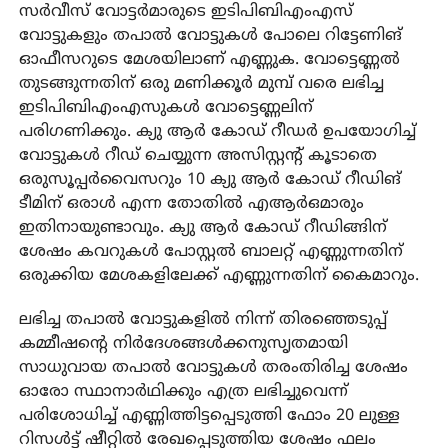
സർവീസ് വോട്ടർമാരുടെ ഇടിപിബിഎംഎസ്
വോട്ടുകളും തപാൽ വോട്ടുകൾ പോലെ റിട്ടേണിങ്
ഓഫീസറുടെ മേശയിലാണ് എണ്ണുക. വോട്ടെണ്ണൽ
തുടങ്ങുന്നതിന് ഒരു മണിക്കൂർ മുമ്പ് വരെ ലഭിച്ച
ഇടിപിബിഎംഎസുകൾ വോട്ടെണ്ണലിന്
പരിഗണിക്കും. ക്യു ആർ കോഡ് റീഡർ ഉപയോഗിച്ച്
വോട്ടുകൾ റീഡ് ചെയ്യുന്ന അസിസ്റ്റന്റ് കൂടാതെ
ഒരുസൂപ്പർവൈസറും 10 ക്യു ആർ കോഡ് റീഡിങ്
ടീമിന് ഒരാൾ എന്ന തോതിൽ എആർഒമാരും
ഇതിനായുണ്ടാവും. ക്യു ആർ കോഡ് റീഡിങ്ങിന്
ശേഷം കവറുകൾ പോസ്റ്റൽ ബാലറ്റ് എണ്ണുന്നതിന്
ഒരുക്കിയ മേശകളിലേക്ക് എണ്ണുന്നതിന് കൈമാറും.
ലഭിച്ച തപാൽ വോട്ടുകളിൽ നിന്ന് തിരഞ്ഞെടുപ്പ്
കമ്മീഷന്റെ നിർദേശങ്ങൾക്കനുസൃതമായി
സാധുവായ തപാൽ വോട്ടുകൾ തരംതിരിച്ച ശേഷം
ഓരോ സ്ഥാനാർഥിക്കും എത്ര ലഭിച്ചുവെന്ന്
പരിശോധിച്ച് എണ്ണിത്തിട്ടപ്പെടുത്തി ഫോം 20 ലുള്ള
റിസൾട്ട് ഷീറ്റിൽ രേഖപ്പെടുത്തിയ ശേഷം ഫലം