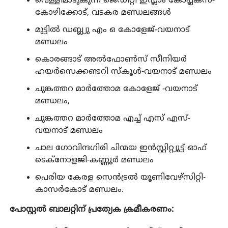
വെള്ളിമാടുകുന്ന് ജെഡിറ്റി ഇസ്ലാം കോപ്ലക്‌സ്-
കോഴിക്കോട്, വടകര മണ്ഡലങ്ങൾ
മുട്ടിൽ ഡബ്ല്യു എം ഒ കോളേജ്-വയനാട്
മണ്ഡലം
കൊരങ്ങാട് അൽഫോൺസ് സീനിയർ
ഹയർസെക്കണ്ടറി സ്‌കൂൾ-വയനാട് മണ്ഡലം
ചുങ്കത്തറ മാർത്തോമ കോളേജ് -വയനാട്
മണ്ഡലം,
ചുങ്കത്തറ മാർത്തോമ എച്ച് എസ് എസ്-
വയനാട് മണ്ഡലം
ചാല ഗോവിന്ദഗിരി ചിന്മയ ഇൻസ്റ്റിറ്റ്യൂട്ട് ഓഫ്
ടെക്‌നോളജി-കണ്ണൂർ മണ്ഡലം
പെരിയ കേരള സെൻട്രൽ യൂണിവേഴ്‌സിറ്റി-
കാസർകോട് മണ്ഡലം.
പോസ്റ്റൽ ബാലറ്റിന് പ്രത്യേക ക്രമീകരണം: