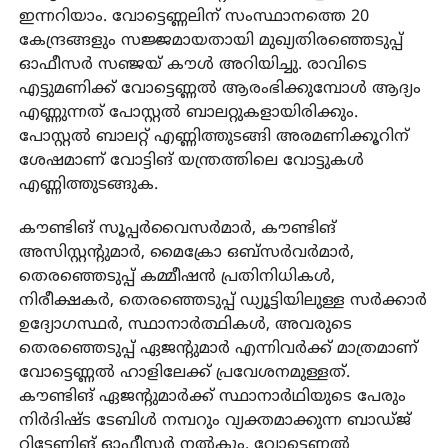
ഇന്നറിയാം. വോട്ടെണ്ണലിന് സംസ്ഥാനത്തെ 20
കേന്ദ്രങ്ങളും സജ്ജമായതായി മുഖ്യതിരഞ്ഞെടുപ്പ്
ഓഫീസർ സഞ്ജയ് കൗൾ അറിയിച്ചു. രാവിടെ
എട്ടുമണിക്ക് വോട്ടെണ്ണൽ ആരംഭിക്കുമ്പോൾ ആദ്യം
എണ്ണുന്നത് പോസ്റ്റൽ ബാലറ്റുകളായിരിക്കും.
പോസ്റ്റൽ ബാലറ്റ് എണ്ണിത്തുടങ്ങി അരമണിക്കൂറിന്
ശേഷമാണ് വോട്ടിങ് യന്ത്രത്തിലെ വോട്ടുകൾ
എണ്ണിത്തുടങ്ങുക.
കൗണ്ടിങ് സൂപ്പർവൈസർമാർ, കൗണ്ടിങ്
അസിസ്റ്റന്റുമാർ, മൈക്രോ ഒബ്സർവർമാർ,
തെരഞ്ഞെടുപ്പ് കമ്മീഷൻ പ്രതിനിധികൾ,
നിരീക്ഷകർ, തെരഞ്ഞെടുപ്പ് ഡ്യൂട്ടിയിലുള്ള സർക്കാർ
ഉദ്യോഗസ്ഥർ, സ്ഥാനാർത്ഥികൾ, അവരുടെ
തെരഞ്ഞെടുപ്പ് ഏജന്റുമാർ എന്നിവർക്ക് മാത്രമാണ്
വോട്ടെണ്ണൽ ഹാളിലേക്ക് പ്രവേശനമുള്ളത്.
കൗണ്ടിങ് ഏജന്റുമാർക്ക് സ്ഥാനാർഥിയുടെ പേരും
നിർദിഷ്ട ടേബിൾ നമ്പറും വ്യക്തമാക്കുന്ന ബാഡ്ജ്
റിട്ടേണിങ് ഓഫീസർ നൽകും. വോട്ടെണ്ണൽ