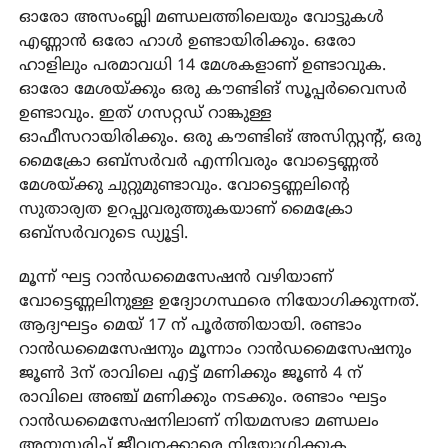
ഓരോ അസംബ്ലി മണ്ഡലത്തിലെയും വോട്ടുകൾ
എണ്ണാൻ ഒരോ ഹാൾ ഉണ്ടായിരിക്കും. ഒരോ
ഹാളിലും പരമാവധി 14 മേശകളാണ് ഉണ്ടാവുക.
ഓരോ മേശയ്ക്കും ഒരു കൗണ്ടിങ് സൂപ്പർവൈസർ
ഉണ്ടാവും. ഇത് ഗസറ്റഡ് റാങ്കുള്ള
ഓഫീസറായിരിക്കും. ഒരു കൗണ്ടിങ് അസിസ്റ്റന്റ്, ഒരു
മൈക്രോ ഒബ്സർവർ എന്നിവരും വോട്ടെണ്ണൽ
മേശയ്ക്കു ചുറ്റുമുണ്ടാവും. വോട്ടെണ്ണലിന്റെ
സുതാര്യത ഉറപ്പുവരുത്തുകയാണ് മൈക്രോ
ഒബ്സർവറുടെ ഡ്യൂട്ടി.
മൂന്ന് ഘട്ട റാൻഡമൈസേഷൻ വഴിയാണ്
വോട്ടെണ്ണലിനുള്ള ഉദ്യോഗസ്ഥരെ നിയോഗിക്കുന്നത്.
ആദ്യഘട്ടം മെയ് 17 ന് പൂർത്തിയായി. രണ്ടാം
റാൻഡമൈസേഷനും മൂന്നാം റാൻഡമൈസേഷനും
ജൂൺ 3ന് രാവിലെ എട്ട് മണിക്കും ജൂൺ 4 ന്
രാവിലെ അഞ്ച് മണിക്കും നടക്കും. രണ്ടാം ഘട്ടം
റാൻഡമൈസേഷനിലാണ് നിയമസഭാ മണ്ഡലം
അനുസരിച്ച് ജീവനക്കാരെ നിയോഗിക്കുക.