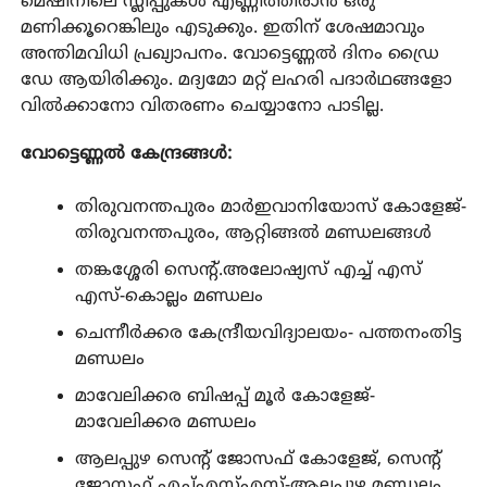
മെഷീനിലെ സ്ലിപ്പുകൾ എണ്ണിത്തീരാൻ ഒരു
മണിക്കൂറെങ്കിലും എടുക്കും. ഇതിന് ശേഷമാവും
അന്തിമവിധി പ്രഖ്യാപനം. വോട്ടെണ്ണൽ ദിനം ഡ്രൈ
ഡേ ആയിരിക്കും. മദ്യമോ മറ്റ് ലഹരി പദാർഥങ്ങളോ
വിൽക്കാനോ വിതരണം ചെയ്യാനോ പാടില്ല.
വോട്ടെണ്ണൽ കേന്ദ്രങ്ങൾ:
തിരുവനന്തപുരം മാർഇവാനിയോസ് കോളേജ്-
തിരുവനന്തപുരം, ആറ്റിങ്ങൽ മണ്ഡലങ്ങൾ
തങ്കശ്ശേരി സെന്റ്.അലോഷ്യസ് എച്ച് എസ്
എസ്-കൊല്ലം മണ്ഡലം
ചെന്നീർക്കര കേന്ദ്രീയവിദ്യാലയം- പത്തനംതിട്ട
മണ്ഡലം
മാവേലിക്കര ബിഷപ്പ് മൂർ കോളേജ്-
മാവേലിക്കര മണ്ഡലം
ആലപ്പുഴ സെന്റ് ജോസഫ് കോളേജ്, സെന്റ്
ജോസഫ് എച്ച്എസ്എസ്-ആലപ്പുഴ മണ്ഡലം