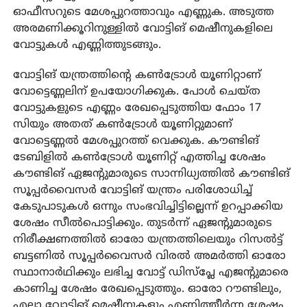
ഓഫീസറുടെ മേശപ്പുറത്താവും എണ്ണുക. അടുത്ത
അരമണിക്കൂറിനുള്ളിൽ വോട്ടിങ് മെഷീനുകളിലെ
വോട്ടുകൾ എണ്ണിത്തുടങ്ങും.
വോട്ടിങ് യന്ത്രത്തിന്റെ കൺട്രോൾ യൂണിറ്റാണ്
വോട്ടെണ്ണലിന് ഉപയോഗിക്കുക. പോൾ ചെയ്ത
വോട്ടുകളുടെ എണ്ണം രേഖപ്പെടുത്തിയ ഫോം 17
സിയും അതത് കൺട്രോൾ യൂണിറ്റുമാണ്
വോട്ടെണ്ണൽ മേശപ്പുറത്ത് വെക്കുക. കൗണ്ടിങ്
ടേബിളിൽ കൺട്രോൾ യൂണിറ്റ് എത്തിച്ച ശേഷം
കൗണ്ടിങ് ഏജന്റുമാരുടെ സാന്നിധ്യത്തിൽ കൗണ്ടിങ്
സൂപ്പർവൈസർ വോട്ടിങ് യന്ത്രം പരിശോധിച്ച്
കേടുപാടുകൾ ഒന്നും സംഭവിച്ചിട്ടില്ലെന്ന് ഉറപ്പാക്കിയ
ശേഷം സീൽപൊട്ടിക്കും. തുടർന്ന് ഏജന്റുമാരുടെ
നിരീക്ഷണത്തിൽ ഓരോ യന്ത്രത്തിലെയും റിസൽട്ട്
ബട്ടണിൽ സൂപ്പർവൈസർ വിരൽ അമർത്തി ഓരോ
സ്ഥാനാർഥിക്കും ലഭിച്ച വോട്ട് ഡിസ്പ്ലേ എജന്റുമാരെ
കാണിച്ച ശേഷം രേഖപ്പെടുത്തും. ഓരോ റൗണ്ടിലും,
എല്ലാ വോട്ടിങ് മെഷീനുകളും എണ്ണിത്തീർന്ന ശേഷം