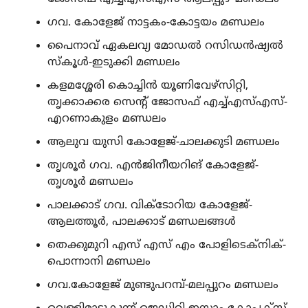
ഗവ. കോളേജ് നാട്ടകം-കോട്ടയം മണ്ഡലം
പൈനാവ് ഏകലവ്യ മോഡൽ റസിഡൻഷ്യൽ
സ്‌കൂൾ-ഇടുക്കി മണ്ഡലം
കളമശ്ശേരി കൊച്ചിൻ യൂണിവേഴ്‌സിറ്റി,
തൃക്കാക്കര സെന്റ് ജോസഫ് എച്ച്എസ്എസ്-
എറണാകുളം മണ്ഡലം
ആലുവ യുസി കോളേജ്-ചാലക്കുടി മണ്ഡലം
തൃശൂർ ഗവ. എൻജിനീയറിങ് കോളേജ്-
തൃശൂർ മണ്ഡലം
പാലക്കാട് ഗവ. വിക്ടോറിയ കോളേജ്-
ആലത്തൂർ, പാലക്കാട് മണ്ഡലങ്ങൾ
തെക്കുമുറി എസ് എസ് എം പോളിടെക്‌നിക്-
പൊന്നാനി മണ്ഡലം
ഗവ.കോളേജ് മുണ്ടുപറമ്പ്-മലപ്പുറം മണ്ഡലം