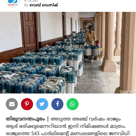
6:16 am
By
വെബ് ഡെസ്‌ക്
തിരുവനന്തപുരം |
അടുത്ത അഞ്ച് വർഷം രാജ്യം
ആര് ഭരിക്കുമെന്നറിയാൻ ഇനി നിമിഷങ്ങൾ മാത്രം.
രാജ്യത്തെ 543 പാർലിമെന്റ് മണ്ഡലങ്ങളിലെ ജനവിധി