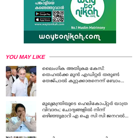
YOU MAY LIKE
ലൈംഗിക അതിക്രമ കേസ്:
തെഹൽക്ക മുൻ എഡിറ്റർ തരുൺ
തേജ്പാൽ കുറ്റക്കാരനെന്ന് ബോംബെ
ഹൈക്കോടതി
മുഖ്യമന്ത്രിയുടെ ഹെലികോപ്റ്റർ യാത്ര
വിവാദം; ചോദ്യങ്ങളിൽ നിന്ന്
ഒഴിഞ്ഞുമാറി എ ഐ സി സി ജനറൽ
സെക്രട്ടറി കെ സി വേണുഗോപാൽ