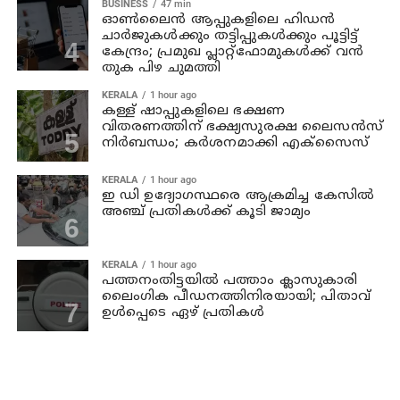
BUSINESS
47 min
ഓൺലൈൻ ആപ്പുകളിലെ ഹിഡൻ
ചാർജുകൾക്കും തട്ടിപ്പുകൾക്കും പൂട്ടിട്ട്
കേന്ദ്രം; പ്രമുഖ പ്ലാറ്റ്‌ഫോമുകൾക്ക് വൻ
തുക പിഴ ചുമത്തി
KERALA
1 hour ago
കള്ള് ഷാപ്പുകളിലെ ഭക്ഷണ
വിതരണത്തിന് ഭക്ഷ്യസുരക്ഷ ലൈസന്‍സ്
നിര്‍ബന്ധം; കര്‍ശനമാക്കി എക്സൈസ്
KERALA
1 hour ago
ഇ ഡി ഉദ്യോഗസ്ഥരെ ആക്രമിച്ച കേസില്‍
അഞ്ച് പ്രതികള്‍ക്ക് കൂടി ജാമ്യം
KERALA
1 hour ago
പത്തനംതിട്ടയില്‍ പത്താം ക്ലാസുകാരി
ലൈംഗിക പീഡനത്തിനിരയായി; പിതാവ്
ഉള്‍പ്പെടെ ഏഴ് പ്രതികള്‍