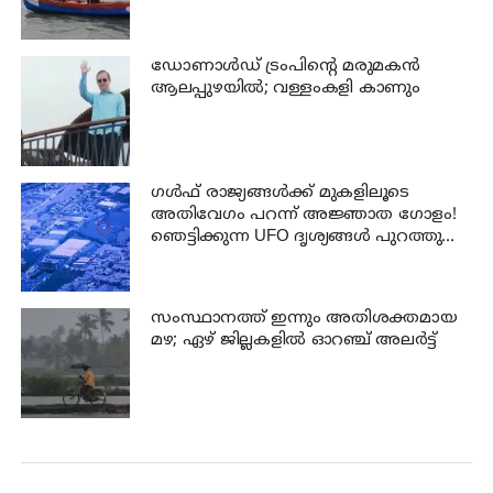
ഡോണാള്‍ഡ് ട്രംപിന്റെ മരുമകന്‍
ആലപ്പുഴയിൽ; വള്ളംകളി കാണും
ഗൾഫ് രാജ്യങ്ങൾക്ക് മുകളിലൂടെ
അതിവേഗം പറന്ന് അജ്ഞാത ഗോളം!
ഞെട്ടിക്കുന്ന UFO ദൃശ്യങ്ങൾ പുറത്തുവിട്ട്
പെന്റഗൺ
സംസ്ഥാനത്ത് ഇന്നും അതിശക്തമായ
മഴ; ഏഴ് ജില്ലകളില്‍ ഓറഞ്ച് അലര്‍ട്ട്