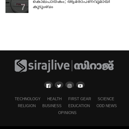
കൊലപാതകം; ആരോപണവുമായി
കുടുംബം
TECHNOLOGY
HEALTH
FIRST GEAR
SCIENCE
RELIGION
BUSINESS
EDUCATION
ODD NEWS
OPINIONS