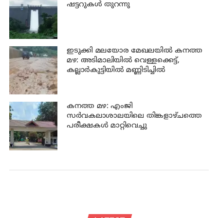
ഷട്ടറുകള്‍ തുറന്നു
ഇടുക്കി മലയോര മേഖലയിൽ കനത്ത
മഴ: അടിമാലിയിൽ വെള്ളക്കെട്ട്,
കല്ലാർകുട്ടിയിൽ മണ്ണിടിച്ചിൽ
കനത്ത മഴ: എംജി
സർവകലാശാലയിലെ തിങ്കളാഴ്ചത്തെ
പരീക്ഷകൾ മാറ്റിവെച്ചു