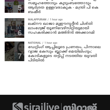
സമൂഹത്തോടും കുടുംബത്തോടും
ആര്‍ദ്രത ഉള്ളവരാകുക - മന്ത്രി പി കെ
ബഷീര്‍
MALAPPURAM
1 hour ago
ലക്‌നൗ ഖാജാ മുഈനുദ്ദീന്‍ ചിശ്തി
ലാംഗ്വേജ് യൂണിവേഴ്‌സിറ്റിയുമായി
സഹകരിക്കാന്‍ മഅ്ദിന്‍ അക്കാദമി
NATIONAL
1 hour ago
ഡേറ്റിംഗ് ആപ്പിലൂടെ പ്രണയം, പിന്നാലെ
വ്യാജ കേസും ബ്ലാക്ക് മെയിലിംഗും;
കോടികളുടെ തട്ടിപ്പ് നടത്തിയ യുവതി
പിടിയിൽ