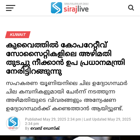
KUWAIT
കുവൈത്തിൽ കോപറേറ്റീവ്
സോസൈറ്റികളിലെ അഴിമതി
തുടച്ചു നീക്കാൻ ഉപ പ്രധാനമന്ത്രി
നേരിട്ടിറങ്ങുന്നു
സഹകരണ യൂണിയനിലെ ചില ഉദ്യോഗസ്ഥര്‍
ചില കമ്പനികളുമായി ചേര്‍ന്ന് നടത്തുന്ന
അഴിമതിയുടെ വിവരങ്ങളും അന്വേഷണ
ഉദ്യോഗസ്ഥര്‍ക്ക് കണ്ടെത്താന്‍ ആയിട്ടുണ്ട്.
Published
May 29, 2025 2:34 pm
|
Last Updated
May 29, 2025
2:34 pm
By
വെബ് ഡെസ്‌ക്