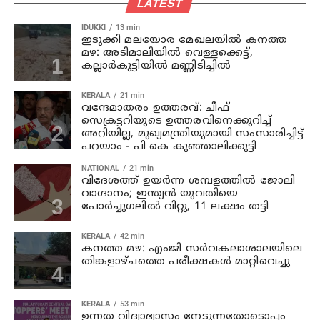
LATEST
IDUKKI
13 min
ഇടുക്കി മലയോര മേഖലയിൽ കനത്ത
മഴ: അടിമാലിയിൽ വെള്ളക്കെട്ട്,
കല്ലാർകുട്ടിയിൽ മണ്ണിടിച്ചിൽ
KERALA
21 min
വന്ദേമാതരം ഉത്തരവ്: ചീഫ്
സെക്രട്ടറിയുടെ ഉത്തരവിനെക്കുറിച്ച്
അറിയില്ല, മുഖ്യമന്ത്രിയുമായി സംസാരിച്ചിട്ട്
പറയാം - പി കെ കുഞ്ഞാലിക്കുട്ടി
NATIONAL
21 min
വിദേശത്ത് ഉയർന്ന ശമ്പളത്തിൽ ജോലി
വാഗ്ദാനം; ഇന്ത്യൻ യുവതിയെ
പോർച്ചുഗലിൽ വിറ്റു, 11 ലക്ഷം തട്ടി
KERALA
42 min
കനത്ത മഴ: എംജി സർവകലാശാലയിലെ
തിങ്കളാഴ്ചത്തെ പരീക്ഷകൾ മാറ്റിവെച്ചു
KERALA
53 min
ഉന്നത വിദ്യാഭ്യാസം നേടുന്നതോടൊപ്പം