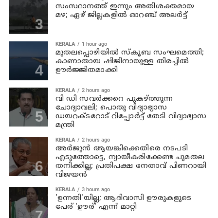
സംസ്ഥാനത്ത് ഇന്നും അതിശക്തമായ
മഴ; ഏഴ് ജില്ലകളില്‍ ഓറഞ്ച് അലര്‍ട്ട്
KERALA
1 hour ago
മുതലപ്പൊഴിയില്‍ സ്‌കൂബ സംഘമെത്തി;
കാണാതായ ഷിജിനായുള്ള തിരച്ചില്‍
ഊര്‍ജ്ജിതമാക്കി
KERALA
2 hours ago
വി ഡി സവര്‍ക്കറെ പുകഴ്ത്തുന്ന
ചോദ്യാവലി; പൊതു വിദ്യാഭ്യാസ
ഡയറക്ടറോട് റിപ്പോര്‍ട്ട് തേടി വിദ്യാഭ്യാസ
മന്ത്രി
KERALA
2 hours ago
അര്‍ജുന്‍ ആയങ്കിക്കെതിരെ നടപടി
എടുത്തോട്ടെ, ന്യായീകരിക്കേണ്ട ചുമതല
തനിക്കില്ല; പ്രതിപക്ഷ നേതാവ് പിണറായി
വിജയന്‍
KERALA
3 hours ago
'ഉന്നതി'യില്ല; ആദിവാസി ഊരുകളുടെ
പേര് 'ഊര്' എന്ന് മാറ്റി