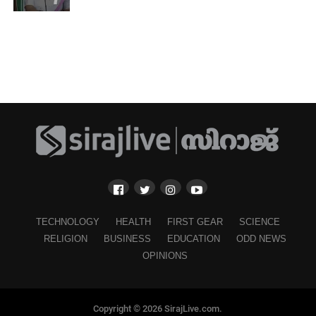
TECHNOLOGY
HEALTH
FIRST GEAR
SCIENCE
RELIGION
BUSINESS
EDUCATION
ODD NEWS
OPINIONS
Copyright © 2026 SirajLive.com.