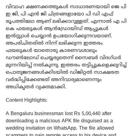
വിവാഹ ക്ഷണക്കത്തുകൾ സാധാരണയായി ജെ പി
ഇ ജി, പി എൻ ജി ചിത്രങ്ങളായോ പി ഡി എഫ്
രൂപത്തിലോ ആണ് ലഭിക്കാറുള്ളത്. എന്നാൽ എ പി
കെ ഫയലുകൾ ആൻഡ്രോയിഡ് ആപ്പുകൾ
ഇൻസ്റ്റാൾ ചെയ്യാൻ ഉപയോഗിക്കുന്നവയാണ്.
അപരിചിതരിൽ നിന്ന് ലഭിക്കുന്ന ഇത്തരം
ഫയലുകൾ യാതൊരു കാരണവശാലും
ഡൗൺലോഡ് ചെയ്യരുതെന്ന് സൈബർ വിദഗ്ധർ
മുന്നറിയിപ്പ് നൽകുന്നു. ഇത്തരം തട്ടിപ്പുകളെക്കുറിച്ച്
പൊതുജനങ്ങൾക്കിടയിൽ ഡിജിറ്റൽ സാക്ഷരത
വർദ്ധിപ്പിക്കേണ്ടത് അനിവാര്യമാണെന്നും
അധികൃതർ വ്യക്തമാക്കി.
Content Highlights:
A Bengaluru businessman lost Rs 5,00,440 after
downloading a malicious APK file disguised as a
wedding invitation on WhatsApp. The file allowed
scammers to gain remote access to his device and