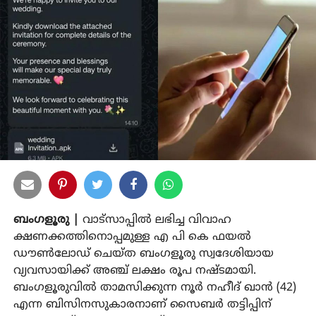
ബംഗളൂരു |
വാട്സാപ്പിൽ ലഭിച്ച വിവാഹ
ക്ഷണക്കത്തിനൊപ്പമുള്ള എ പി കെ ഫയൽ
ഡൗൺലോഡ് ചെയ്ത ബംഗളൂരു സ്വദേശിയായ
വ്യവസായിക്ക് അഞ്ച് ലക്ഷം രൂപ നഷ്ടമായി.
ബംഗളൂരുവിൽ താമസിക്കുന്ന നൂർ നഹീദ് ഖാൻ (42)
എന്ന ബിസിനസുകാരനാണ് സൈബർ തട്ടിപ്പിന്