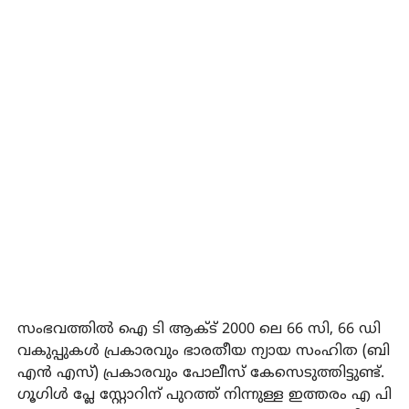
സംഭവത്തിൽ ഐ ടി ആക്ട് 2000 ലെ 66 സി, 66 ഡി
വകുപ്പുകൾ പ്രകാരവും ഭാരതീയ ന്യായ സംഹിത (ബി
എൻ എസ്) പ്രകാരവും പോലീസ് കേസെടുത്തിട്ടുണ്ട്.
ഗൂഗിൾ പ്ലേ സ്റ്റോറിന് പുറത്ത് നിന്നുള്ള ഇത്തരം എ പി