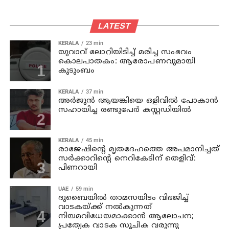
LATEST
KERALA
23 min
യുവാവ് ലോറിയിടിച്ച് മരിച്ച സംഭവം
കൊലപാതകം: ആരോപണവുമായി
കുടുംബം
KERALA
37 min
അര്‍ജുന്‍ ആയങ്കിയെ ഒളിവില്‍ പോകാന്‍
സഹായിച്ച രണ്ടുപേര്‍ കസ്റ്റഡിയില്‍
KERALA
45 min
രാജേഷിന്റെ മൃതദേഹത്തെ അപമാനിച്ചത്
സര്‍ക്കാറിന്റെ നെറികേടിന് തെളിവ്:
പിണറായി
UAE
59 min
ദുബൈയിൽ താമസയിടം വിഭജിച്ച്
വാടകയ്ക്ക് നൽകുന്നത്
നിയമവിധേയമാക്കാൻ ആലോചന;
പ്രത്യേക വാടക സൂചിക വരുന്നു