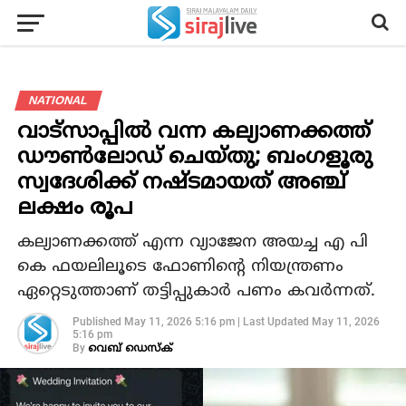
NATIONAL
വാട്സാപ്പിൽ വന്ന കല്യാണക്കത്ത്
ഡൗൺലോഡ് ചെയ്തു; ബംഗളൂരു
സ്വദേശിക്ക് നഷ്ടമായത് അഞ്ച്
ലക്ഷം രൂപ
കല്യാണക്കത്ത് എന്ന വ്യാജേന അയച്ച എ പി
കെ ഫയലിലൂടെ ഫോണിന്റെ നിയന്ത്രണം
ഏറ്റെടുത്താണ് തട്ടിപ്പുകാർ പണം കവർന്നത്.
Published
May 11, 2026 5:16 pm
|
Last Updated
May 11, 2026
5:16 pm
By
വെബ് ഡെസ്‌ക്