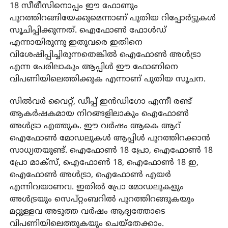
18 സീരീസിനൊപ്പം ഈ ഫോണും
പുറത്തിറങ്ങിയേക്കുമെന്നാണ് പുതിയ റിപ്പോർട്ടുകൾ
സൂചിപ്പിക്കുന്നത്. ഐഫോൺ ഫോൾഡ്
എന്നായിരുന്നു ഇതുവരെ ഇതിനെ
വിശേഷിപ്പിച്ചിരുന്നതെങ്കിൽ ഐഫോൺ അൾട്രാ
എന്ന പേരിലാകും ആപ്പിൾ ഈ ഫോണിനെ
വിപണിയിലെത്തിക്കുക എന്നാണ് പുതിയ സൂചന.
സിൽവർ വൈറ്റ്, ഡീപ്പ് ഇൻഡിഗോ എന്നീ രണ്ട്
ആകർഷകമായ നിറങ്ങളിലാകും ഐഫോൺ
അൾട്രാ എത്തുക. ഈ വർഷം ആകെ ആറ്
ഐഫോൺ മോഡലുകൾ ആപ്പിൾ പുറത്തിറക്കാൻ
സാധ്യതയുണ്ട്. ഐഫോൺ 18 പ്രോ, ഐഫോൺ 18
പ്രോ മാക്സ്, ഐഫോൺ 18, ഐഫോൺ 18 ഇ,
ഐഫോൺ അൾട്രാ, ഐഫോൺ എയർ
എന്നിവയാണവ. ഇതിൽ പ്രോ മോഡലുകളും
അൾട്രയും സെപ്റ്റംബറിൽ പുറത്തിറങ്ങുകയും
മറ്റുള്ളവ അടുത്ത വർഷം ആദ്യത്തോടെ
വിപണിയിലെത്തുകയും ചെയ്തേക്കാം.