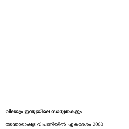
വിലയും ഇന്ത്യയിലെ സാധ്യതകളും
അന്താരാഷ്ട്ര വിപണിയിൽ ഏകദേശം 2000