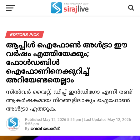
EDITORS PICK
ആപ്പിൾ ഐഫോൺ അൾട്രാ ഈ
വർഷം എത്തിയേക്കും;
ഫോൾഡബിൾ
ഐഫോണിനെക്കുറിച്ച്
അറിയേണ്ടതെല്ലാം
സിൽവർ വൈറ്റ്, ഡീപ്പ് ഇൻഡിഗോ എന്നീ രണ്ട്
ആകർഷകമായ നിറങ്ങളിലാകും ഐഫോൺ
അൾട്രാ എത്തുക.
Published
May 12, 2026 5:55 pm
|
Last Updated
May 12, 2026
5:55 pm
By
വെബ് ഡെസ്‌ക്