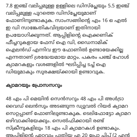
7.8 ഇഞ്ച് വലിപ്പമുള്ള ഉള്ളിലെ ഡിസ്പ്ലേയും 5.5 ഇഞ്ച്
വലിപ്പമുള്ള പുറത്തെ ഡിസ്പ്ലേയുമാണ്
ഫോണിനുണ്ടാകുക. സാംസങ്ങിന്റെ എം 16 ഒ എൽ
ഇ ഡി സാങ്കേതികവിദ്യയാണ് ഇതിനായി
ഉപയോഗിക്കുന്നത്. ആപ്പിളിന്റെ ഐക്കണിക്
ഫീച്ചറുകളായ ഫേസ് ഐ ഡി, ഡൈനാമിക്
ഐലൻഡ് എന്നിവ ഈ ഫോണിൽ ഉണ്ടായേക്കില്ല
എന്നതാണ് ശ്രദ്ധേയമായ മാറ്റം. പകരം പഞ്ച് ഹോൾ
ക്യാമറകളും വശങ്ങളിൽ ഘടിപ്പിച്ച ടച്ച് ഐ
ഡിയുമാകും സുരക്ഷയ്ക്കായി ഉണ്ടാവുക.
ക്യാമറയും പ്രോസസറും
48 എം പി മെയിൻ സെൻസറും 48 എം പി അൾട്രാ
വൈഡ് ലെൻസും അടങ്ങുന്ന ഡ്യുവൽ റിയർ ക്യാമറ
സെറ്റപ്പാണ് ഫോണിലുണ്ടാകുക. ടെലിഫോട്ടോ ക്യാമറ
ഒഴിവാക്കിയേക്കും. സെൽഫിക്കായി രണ്ട്
സ്ക്രീനുകളിലും 18 എം പി ക്യാമറകൾ ഉണ്ടാകും.
ആപ്പിളിന്റെ ഏറ്റവും പുതിയ എ 20 പ്രോ ചിപ്പ് (2 എൻ