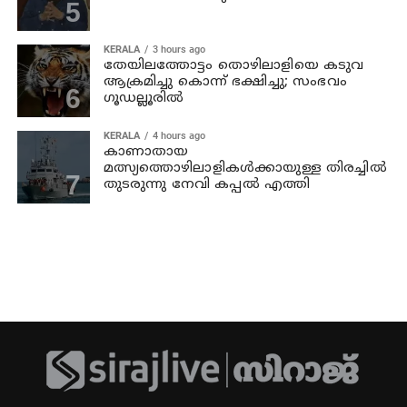
KERALA
3 hours ago
തേയിലത്തോട്ടം തൊഴിലാളിയെ കടുവ
ആക്രമിച്ചു കൊന്ന് ഭക്ഷിച്ചു; സംഭവം
ഗൂഡല്ലൂരില്‍
KERALA
4 hours ago
കാണാതായ
മത്സ്യത്തൊഴിലാളികള്‍ക്കായുള്ള തിരച്ചില്‍
തുടരുന്നു നേവി കപ്പല്‍ എത്തി