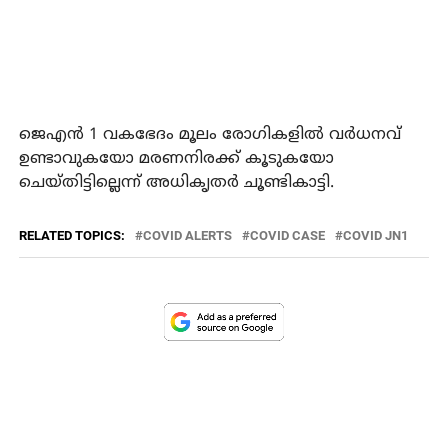
ജെഎന്‍ 1 വകഭേദം മൂലം രോഗികളില്‍ വര്‍ധനവ്
ഉണ്ടാവുകയോ മരണനിരക്ക് കൂടുകയോ
ചെയ്തിട്ടില്ലെന്ന് അധികൃതര്‍ ചൂണ്ടികാട്ടി.
RELATED TOPICS:
COVID ALERTS
COVID CASE
COVID JN1