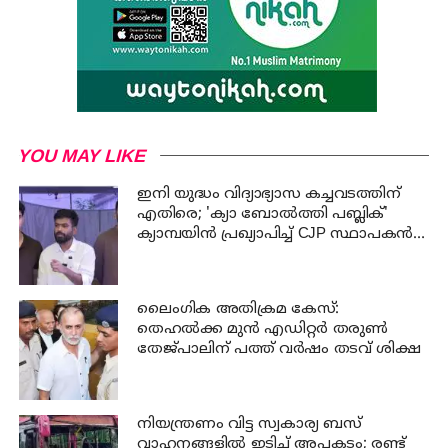
YOU MAY LIKE
ഇനി യുദ്ധം വിദ്യാഭ്യാസ കച്ചവടത്തിന്
എതിരെ; 'ക്യാ ബോൽത്തി പബ്ലിക്'
ക്യാമ്പയിൻ പ്രഖ്യാപിച്ച് CJP സ്ഥാപകൻ
അഭിജീത് ദിപ്കെ
ലൈംഗിക അതിക്രമ കേസ്:
തെഹൽക്ക മുൻ എഡിറ്റർ തരുൺ
തേജ്പാലിന് പത്ത് വർഷം തടവ് ശിക്ഷ
നിയന്ത്രണം വിട്ട സ്വകാര്യ ബസ്
വാഹനങ്ങളില്‍ ഇടിച്ച് അപകടം; രണ്ട്