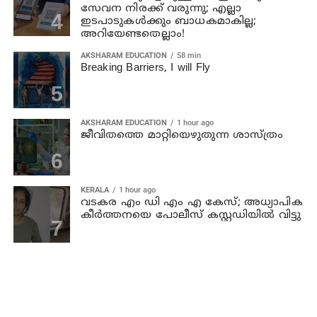
സേവന നിരക്ക് വരുന്നു; എല്ലാ
ഇടപാടുകൾക്കും ബാധകമാകില്ല;
അറിയേണ്ടതെല്ലാം!
AKSHARAM EDUCATION
58 min
Breaking Barriers, I will Fly
AKSHARAM EDUCATION
1 hour ago
ജീവിതത്തെ മാറ്റിയെഴുതുന്ന ശാസ്ത്രം
KERALA
1 hour ago
വടകര എം ഡി എം എ കേസ്; അധ്യാപിക
കീര്‍ത്തനയെ പോലീസ് കസ്റ്റഡിയില്‍ വിട്ടു