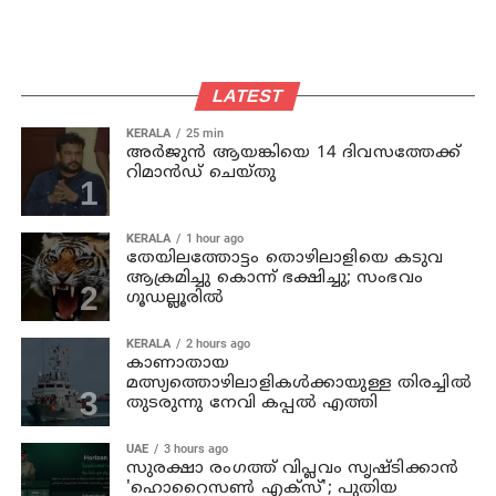
LATEST
KERALA
25 min
അര്‍ജുന്‍ ആയങ്കിയെ 14 ദിവസത്തേക്ക്
റിമാൻഡ് ചെയ്തു
KERALA
1 hour ago
തേയിലത്തോട്ടം തൊഴിലാളിയെ കടുവ
ആക്രമിച്ചു കൊന്ന് ഭക്ഷിച്ചു; സംഭവം
ഗൂഡല്ലൂരില്‍
KERALA
2 hours ago
കാണാതായ
മത്സ്യത്തൊഴിലാളികള്‍ക്കായുള്ള തിരച്ചില്‍
തുടരുന്നു നേവി കപ്പല്‍ എത്തി
UAE
3 hours ago
സുരക്ഷാ രംഗത്ത് വിപ്ലവം സൃഷ്ടിക്കാന്‍
'ഹൊറൈസണ്‍ എക്‌സ്'; പുതിയ