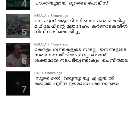
പദ്ധതിയുമായി ദുബൈ പോലീസ്
KERALA
3 hours ago
കെ എസ് ആര്‍ ടി സി ബസപകടം: മരിച്ച
മിഥിലേഷിന്റെ മൃതദേഹം കര്‍ണാടകയില്‍
നിന്ന് നാട്ടിലെത്തിച്ചു
KERALA
4 hours ago
കേരളം ഗുണ്ടകളുടെ നാടല്ല; ജനങ്ങളുടെ
സമാധാന ജീവിതം ഉറപ്പാക്കാന്‍
ശക്തമായ നടപടിയുണ്ടാകും: ചെന്നിത്തല
UAE
4 hours ago
'സുഹൈല്‍' വരുന്നു; യു എ ഇയില്‍
കടുത്ത ചൂടിന് ഈമാസം ശമനമാകും