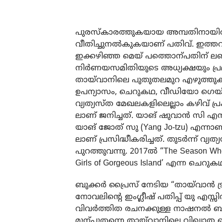
പുരസ്കാരത്തുകയായ അമ്പതിനായിരം പ
വീതിച്ചുനൽകുകയാണ് പതിവ്. ഇത്ത
ഇക്കഴിഞ്ഞ മെയ് പത്തൊന്പതിന് ലണ
നിർണയസമിതിയുടെ അധ്യക്ഷയും പ്ര
തായ്‌വാനിലെ പുതുതലമുറ എഴുത്ത
ഉപന്യാസം, ചെറുകഥ, വീഡിയോ ഗെയിം സ
വ്യത്യസ്ത മേഖലകളിലെല്ലാം കഴിവ് പ്രക
ലാണ് ജനിച്ചത്. യാങ് ഷുവാൻ സി എ
യാങ് ജോത് സു (Yang Jo-tzu) എന്നാണ
ലാണ് പ്രസിദ്ധീകരിച്ചത്. തുടർന്ന് വ്യ
പുറത്തുവന്നു. 2017ൽ “The Season W
Girls of Gorgeous Island’ എന്ന ചെറ
ബുക്കർ പ്രൈസ് നേടിയ “തായ്‌വാൻ ട്ര
നോവലിന്റെ ഇംഗ്ലീഷ് പതിപ്പ് യു എസ്
വിവർത്തിത രചനക്കുള്ള നാഷനൽ ബ
മുന്പുതന്നെ തായ്‌വാനിലെ വിഖ്യ