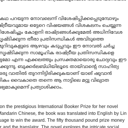
 പറയുന്ന നോവലെന്ന് വിശേഷിപ്പിക്കപ്പെടുമ്പോഴും
്ട്രീയവുമായ ഒട്ടേറെ വിഷയങ്ങൾ വിശകലനം ചെയ്യുന്ന
വിശേഷിച്ചും കോളനി രാഷ്ട്രങ്ങൾക്കുമേൽ അധിനിവേശ
ൃഷ്ടിക്കുന്ന തീരാ പ്രതിസന്ധികൾ അവിടുത്തെ
്ന മുറിവുകളുടെ ആഴവും കടുപ്പവും ഈ നോവൽ ചർച്ച
ൃഷ്ടിക്കുന്ന സാമൂഹിക രാഷ്ട്രീയ പ്രതിസന്ധികളെ
ുമോ എന്ന എക്കലത്തും പ്രസക്തമായൊരു ചോദ്യവും ഈ
ുന്നു. ബുക്കർലബ്ധിയിലൂടെ തായ്‌വാന്റെ സാഹിത്യ
ഒരു വാതിൽ തുറന്നിട്ടിരിക്കുകയാണ് യാങ് ഷുവാൻ
വൈകാതെ തന്നെ ആ നാട്ടിലെ മറ്റു വിഖ്യാത
ാകുമെന്ന് പ്രത്യാശിക്കാം.
the prestigious International Booker Prize for her novel
 Mandarin Chinese, the book was translated into English by Lin
anguage to win the award. The fifty thousand pound prize money
 and the translator. The novel explores the intricate social