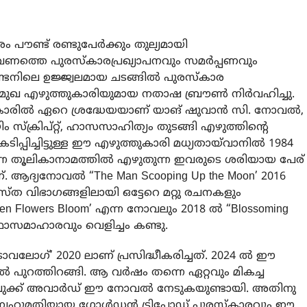
ൗണ്ട് രണ്ടുപേർക്കും തുല്യമായി
വണത്തെ പുരസ്കാരപ്രഖ്യാപനവും സമർപ്പണവും
്ടനിലെ ഉജ്ജ്വലമായ ചടങ്ങിൽ പുരസ്കാര
മുഖ എഴുത്തുകാരിയുമായ നതാഷ ബ്രൗൺ നിർവഹിച്ചു.
ുകാരിൽ ഏറെ ശ്രദ്ധേയയാണ് യാങ് ഷുവാൻ സി. നോവൽ,
്ക്രിപ്റ്റ്, ഹാസസാഹിത്യം തുടങ്ങി എഴുത്തിന്റെ
ടിപ്പിച്ചിട്ടുള്ള ഈ എഴുത്തുകാരി മധ്യതായ്‌വാനിൽ 1984
ന്ന തൂലികാനാമത്തിൽ എഴുതുന്ന ഇവരുടെ ശരിയായ പേര്
്. ആദ്യനോവൽ “The Man Scooping Up the Moon’ 2016
ത്യസ്ത വിഭാഗങ്ങളിലായി ഒട്ടേറെ മറ്റു രചനകളും
hen Flowers Bloom’ എന്ന നോവലും 2018 ൽ “Blossoming
ുകഥാസമാഹാരവും വെളിച്ചം കണ്ടു.
ാവലോഗ്’ 2020 ലാണ് പ്രസിദ്ധീകരിച്ചത്. 2024 ൽ ഈ
സിൽ പുറത്തിറങ്ങി. ആ വർഷം തന്നെ ഏറ്റവും മികച്ച
ുക്ക്‌ അവാർഡ് ഈ നോവൽ നേടുകയുണ്ടായി. അതിനു
ാത ബഹുമതിയായ ഗോൾഡൻ ട്രിപ്പോഡ് പുരസ്കാരവും ഈ