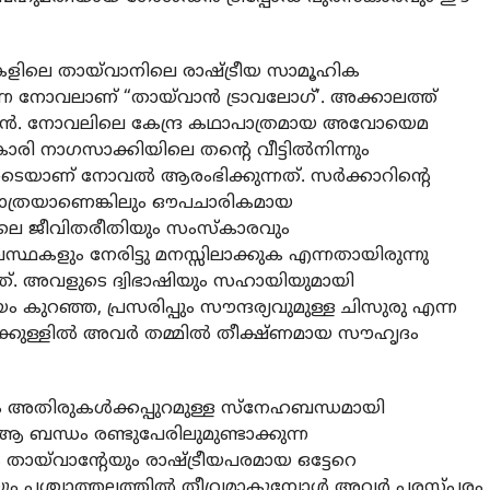
കളിലെ തായ്‌വാനിലെ രാഷ്ട്രീയ സാമൂഹിക
ന്ന നോവലാണ് “തായ്‌വാൻ ട്രാവലോഗ്’. അക്കാലത്ത്
‌വാൻ. നോവലിലെ കേന്ദ്ര കഥാപാത്രമായ അവോയെമ
ാരി നാഗസാക്കിയിലെ തന്റെ വീട്ടിൽനിന്നും
ോടെയാണ് നോവൽ ആരംഭിക്കുന്നത്. സർക്കാറിന്റെ
യാത്രയാണെങ്കിലും ഔപചാരികമായ
ടിലെ ജീവിതരീതിയും സംസ്കാരവും
ഥകളും നേരിട്ടു മനസ്സിലാക്കുക എന്നതായിരുന്നു
നത്. അവളുടെ ദ്വിഭാഷിയും സഹായിയുമായി
യം കുറഞ്ഞ, പ്രസരിപ്പും സൗന്ദര്യവുമുള്ള ചിസുരു എന്ന
ക്കുള്ളിൽ അവർ തമ്മിൽ തീക്ഷ്ണമായ സൗഹൃദം
തിരുകൾക്കപ്പുറമുള്ള സ്നേഹബന്ധമായി
 ബന്ധം രണ്ടുപേരിലുമുണ്ടാക്കുന്ന
യ്‌വാന്റേയും രാഷ്ട്രീയപരമായ ഒട്ടേറെ
ടേയും പശ്ചാത്തലത്തിൽ തീവ്രമാകുമ്പോൾ അവർ പരസ്പരം