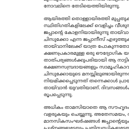
നോവലിനെ തേടിയെത്തിയിരുന്നു.
ആയിരത്തി തൊള്ളായിരത്തി മുപ്പതു
സ്ഥിതിഗതികളിലേക്ക് വെളിച്ചം വീശു
ജപ്പാന്റെ കോളനിയായിരുന്നു തായ്
ചിസുക്കോ എന്ന ജപ്പാനീസ് എഴുത്തുക
തായ്‌വാനിലേക്ക് യാത്ര പോകുന്നത
ക്ഷണപ്രകാരമുള്ള ഒരു ഔദ്യോഗിക 
താത്പര്യങ്ങൾക്കുപരിയായി ആ നാട്
ഭക്ഷണസമ്പ്രദായങ്ങളും സാമൂഹികാവസ്
ചിസുക്കോയുടെ മനസ്സിലുണ്ടായിരുന്
നിയമിക്കപ്പെടുന്നത് തന്നെക്കാൾ പ്രാ
തായ്‌വാൻ യുവതിയാണ്. ദിവസങ്ങൾ
രൂപപ്പെടുന്നു.
അധികം താമസിയാതെ ആ സൗഹൃദം അ
വളരുകയും ചെയ്യുന്നു. അതേസമയം, ആ
മാനസികസംഘർഷങ്ങൾ ജപ്പാന്റെയും താ
പ്രശ്നങ്ങളുടേയും പ്രതിസന്ധികളു