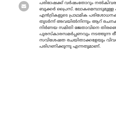
പരിഭാഷക്ക് വർഷംതോറും നൽകിവരു
ബുക്കർ പ്രൈസ്. ലോകമെമ്പാടുമുള്ള 
എൻട്രികളുടെ പ്രാഥമിക പരിശോധനക്ക
തുടർന്ന് അവയിൽനിന്നും ആറ് രചനകൾ 
നിർണയ സമിതി ജേതാവിനെ തിരഞ്ഞെടു
പുരസ്കാരസമർപ്പണവും നടത്തുന്ന രീത
സവിശേഷത രചയിതാക്കളേയും വിവർ
പരിഗണിക്കുന്നു എന്നതുമാണ്.