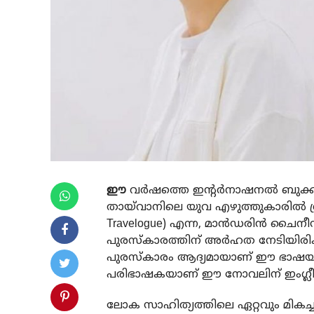
ഈ
വർഷത്തെ ഇന്റർനാഷനൽ ബുക്കർ പ
തായ്‌വാനിലെ യുവ എഴുത്തുകാരിൽ ശ്
Travelogue) എന്ന, മാൻഡരിൻ ചൈനീ
പുരസ്കാരത്തിന് അർഹത നേടിയിരിക
പുരസ്‌കാരം ആദ്യമായാണ് ഈ ഭാഷയിൽ ര
പരിഭാഷകയാണ് ഈ നോവലിന് ഇംഗ്ലീഷി
ലോക സാഹിത്യത്തിലെ ഏറ്റവും മികച