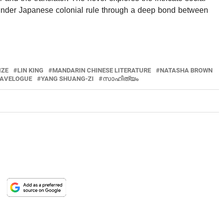
under Japanese colonial rule through a deep bond between
IZE
LIN KING
MANDARIN CHINESE LITERATURE
NATASHA BROWN
RAVELOGUE
YANG SHUANG-ZI
സാഹിത്യം