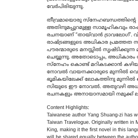
വേർപിരിയുന്നു.
തീവ്രമായൊരു സ്നേഹബന്ധത്തിന്റെ കഥ
അതിനുമപ്പുറമുള്ള സാമൂഹികവും രാഷ
രചനയാണ് “തായ്‌വാൻ ട്രാവലോഗ്’. 
രാഷ്ട്രങ്ങളുടെ അധികാര പ്രമത്തത സ
പൗരന്മാരുടെ മനസ്സിൽ സൃഷ്ടിക്കുന
ചെയ്യുന്നു. അതോടൊപ്പം, അധികാരം സ
സ്നേഹം കൊണ്ട് മറികടക്കാൻ കഴിയ
നോവൽ വായനക്കാരുടെ മുന്നിൽ വെക്ക
ഭൂമികയിലേക്ക് ലോകത്തിനു മുന്നിൽ 
സിയുടെ ഈ നോവൽ. അതുവഴി അധികം 
രചനകളും അനായാസമായി നമുക്ക് ലഭ്യമ
Content Highlights:
Taiwanese author Yang Shuang-zi has won 
Taiwan Travelogue. Originally written in
King, making it the first novel in this l
will be shared equally between the author