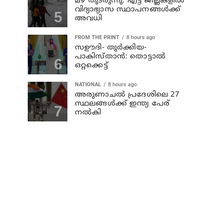
മഴ തുടരുന്നു: എട്ട് ജില്ലകളില്‍
വിദ്യാഭ്യാസ സ്ഥാപനങ്ങള്‍ക്ക്
അവധി
FROM THE PRINT
8 hours ago
സഊദി- തുർക്കിയ-
പാകിസ്താൻ: തൊട്ടാൽ
ഒറ്റക്കെട്ട്
NATIONAL
8 hours ago
അരുണാചല്‍ പ്രദേശിലെ 27
സ്ഥലങ്ങള്‍ക്ക് ഇന്ത്യ പേര്
നല്‍കി