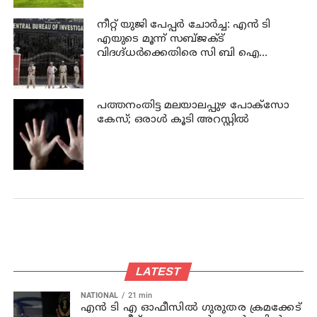
നീറ്റ് യുജി പേപ്പർ ചോർച്ച: എൻ ടി
എയുടെ മൂന്ന് സബ്ജക്ട്
വിദഗ്ദ്ധർക്കെതിരെ സി ബി ഐ
കുറ്റപത്രം; ജീവപര്യന്തം വരെ
തടവുശിക്ഷ ലഭിച്ചേക്കാം
പത്തനംതിട്ട മലയാലപ്പുഴ പോക്സോ
കേസ്; ഒരാള്‍ കൂടി അറസ്റ്റില്‍
LATEST
NATIONAL
21 min
എന്‍ ടി എ ഓഫീസില്‍ ഗുരുതര ക്രമക്കേട്