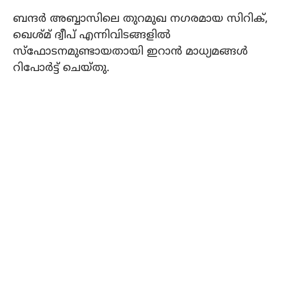
ബന്ദര്‍ അബ്ബാസിലെ തുറമുഖ നഗരമായ സിറിക്,
ഖെശ്മ് ദ്വീപ് എന്നിവിടങ്ങളില്‍
സ്‌ഫോടനമുണ്ടായതായി ഇറാന്‍ മാധ്യമങ്ങള്‍
റിപോര്‍ട്ട് ചെയ്തു.