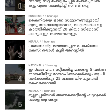
നടന്നു; നീറ്റ് ചോദ്യപേപ്പര്‍ ചോര്‍ച്ചയില്‍
കുറ്റപത്രം സമര്‍പ്പിച്ച് സി ബി ഐ
BUSINESS
1 hour ago
കൈനിറയെ ഓണ സമ്മാനങ്ങളുമായി
ലുലു സൗഭാ​ഗ്യോത്സവം; ഭാ​ഗ്യശാലികളെ
കാത്തിരിക്കുന്നത് 20 കിയാ സിറോസ്
കാറുകളും സമ്മാനങ്ങളും
KERALA
1 hour ago
പത്തനംതിട്ട മലയാലപ്പുഴ പോക്സോ
കേസ്; ഒരാള്‍ കൂടി അറസ്റ്റില്‍
NATIONAL
1 hour ago
ഇസ്‍ലാം മതം സ്വീകരിച്ച മക്കളെ 5 വർഷം
തടങ്കലിലിട്ടു; മാതാപിതാക്കൾക്കും യു പി
സർക്കാരിനും 25 ലക്ഷം പിഴ ചുമത്തി
ഹൈക്കോടതി
KERALA
1 hour ago
മുല്ലപ്പെരിയാര്‍ അണക്കെട്ടിന്റെ ഷട്ടറുകള്‍
നാളെ തുറക്കും