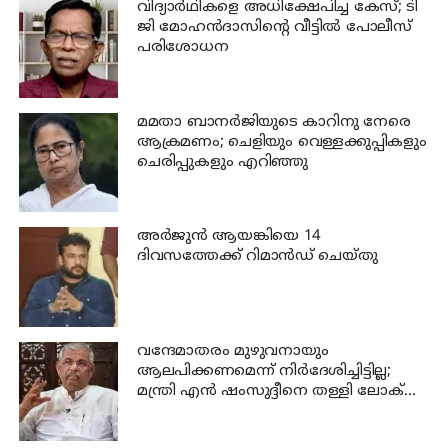
വിദ്യാര്‍ഥികളെ അധിക്ഷേപിച്ച കേസ്; ടി
ജി മോഹന്‍ദാസിന്റെ വീട്ടില്‍ പോലീസ്
പരിശോധന
മമതാ ബാനർജിയുടെ കാറിനു നേരെ
ആക്രമണം; ചെളിയും വെള്ളക്കുപ്പികളും
ചെരിപ്പുകളും എറിഞ്ഞു
അര്‍ജുന്‍ ആയങ്കിയെ 14
ദിവസത്തേക്ക് റിമാൻഡ് ചെയ്തു
വന്ദേമാതരം മുഴുവനായും
ആലപിക്കണമെന്ന് നിര്‍ദേശിച്ചിട്ടില്ല;
മന്ത്രി എന്‍ ഷംസുദ്ദീനെ തള്ളി ലോക്
ഭവന്‍