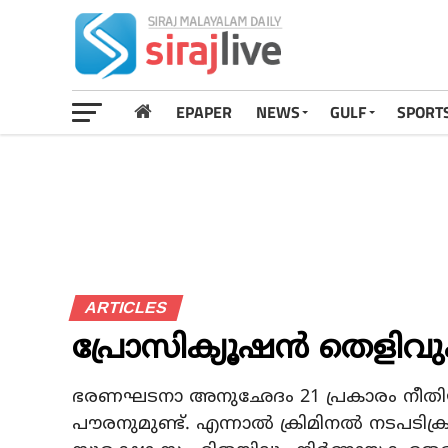
EPAPER
NEWS
GULF
SPORT
ARTICLES
പ്രോസിക്യൂഷന്‍ തെളിവു
ഭരണഘടനാ അനുഛേദം 21 പ്രകാരം നീത
പൗരനുമുണ്ട്. എന്നാല്‍ ക്രിമിനല്‍ നടപടി