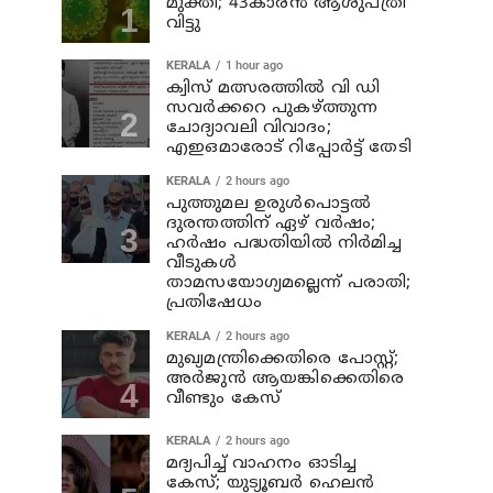
മുക്തി; 43കാരന്‍ ആശുപത്രി
വിട്ടു
KERALA
1 hour ago
ക്വിസ് മത്സരത്തില്‍ വി ഡി
സവര്‍ക്കറെ പുകഴ്ത്തുന്ന
ചോദ്യാവലി വിവാദം;
എഇഒമാരോട് റിപ്പോര്‍ട്ട് തേടി
KERALA
2 hours ago
പുത്തുമല ഉരുള്‍പൊട്ടല്‍
ദുരന്തത്തിന് ഏഴ് വര്‍ഷം;
ഹര്‍ഷം പദ്ധതിയില്‍ നിര്‍മിച്ച
വീടുകള്‍
താമസയോഗ്യമല്ലെന്ന് പരാതി;
പ്രതിഷേധം
KERALA
2 hours ago
മുഖ്യമന്ത്രിക്കെതിരെ പോസ്റ്റ്;
അര്‍ജുന്‍ ആയങ്കിക്കെതിരെ
വീണ്ടും കേസ്
KERALA
2 hours ago
മദ്യപിച്ച് വാഹനം ഓടിച്ച
കേസ്; യുട്യൂബര്‍ ഹെലന്‍