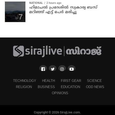
NATIONAL
2 hours ago
ഹിമാചല്‍ പ്രദേശില്‍ സ്വകാര്യ ബസ്
മറിഞ്ഞ് എട്ട് പേര്‍ മരിച്ചു
TECHNOLOGY
HEALTH
FIRST GEAR
SCIENCE
RELIGION
BUSINESS
EDUCATION
ODD NEWS
OPINIONS
Copyright © 2026 SirajLive.com.