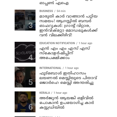
ഓപ്പൺ എഐ
BUSINESS
54 min
മാരുതി കാർ വാങ്ങാൻ പറ്റിയ
സമയം! ആഗസ്റ്റിൽ ബമ്പർ
ഓഫറുകൾ: ഗ്രാന്റ് വിറ്റാര,
ഇൻവിക്റ്റോ മോഡലുകൾക്ക്
വൻ വിലക്കിഴിവ്!
EDUCATION NOTIFICATION
1 hour ago
എൻ എം എം എസ് എസ്
സ്കോളർഷിപ്പിന്
അപേക്ഷിക്കാം
INTERNATIONAL
1 hour ago
ഫുട്ബോൾ ഇതിഹാസം
ലയണൽ മെസ്സിയുടെ പിതാവ്
ജോർഹെ മെസ്സി അന്തരിച്ചു
KERALA
1 hour ago
അര്‍ജുന്‍ ആയങ്കി ഒളിവില്‍
പോകാന്‍ ഉപയോഗിച്ച കാര്‍
കസ്റ്റഡിയില്‍