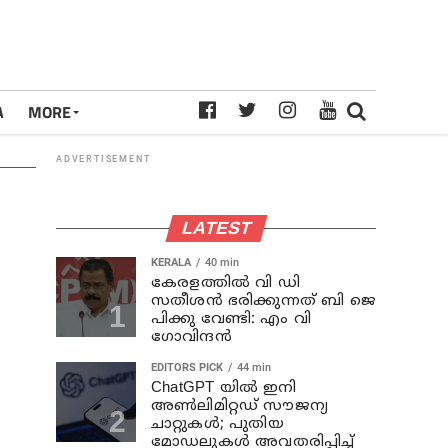
A
MORE
ADVERTISEMENT
LATEST
KERALA
40 min
കേരളത്തില്‍ വി ഡി
സതീശന്‍ ഭരിക്കുന്നത് ബി ജെ
പിക്കു വേണ്ടി: എം വി
ഗോവിന്ദന്‍
EDITORS PICK
44 min
ChatGPT യിൽ ഇനി
അൺലിമിറ്റഡ് സൗജന്യ
ചാറ്റുകൾ; പുതിയ
മോഡലുകൾ അവതരിപ്പിച്ച്