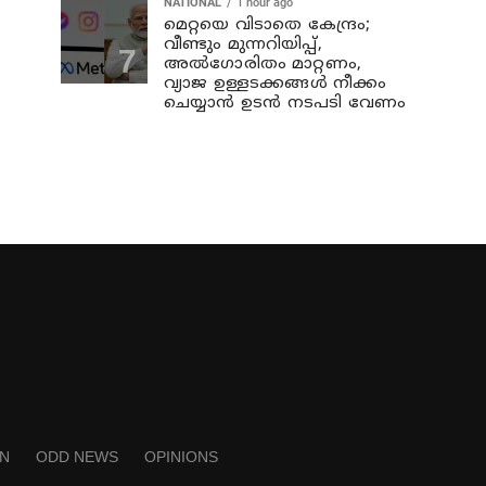
NATIONAL
1 hour ago
മെറ്റയെ വിടാതെ കേന്ദ്രം;
വീണ്ടും മുന്നറിയിപ്പ്,
അൽഗോരിതം മാറ്റണം,
വ്യാജ ഉള്ളടക്കങ്ങൾ നീക്കം
ചെയ്യാൻ ഉടൻ നടപടി വേണം
N
ODD NEWS
OPINIONS